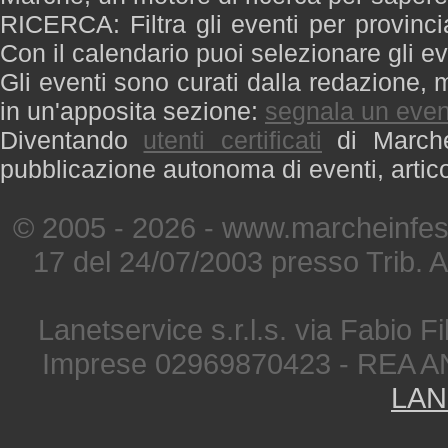
RICERCA: Filtra gli eventi per provinci
Con il calendario puoi selezionare gli ev
Gli eventi sono curati dalla redazione, m
in un'apposita sezione:
segnala un even
Diventando
utenti certificati
di Marche 
pubblicazione autonoma di eventi, artic
© 2005 - 2026 - www.marcheinfest
17 del 24/07/2003 presso Trib. 
Lanetservice s.r.l.s. via Fabio Fi
Imprese 02969870423 - REA A
LAN