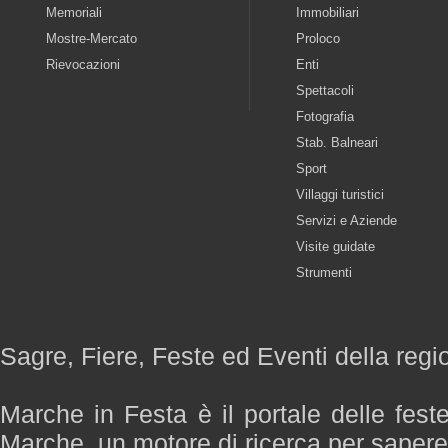
Memoriali
Immobiliari
Mostre-Mercato
Proloco
Rievocazioni
Enti
Spettacoli
Fotografia
Stab. Balneari
Sport
Villaggi turistici
Servizi e Aziende
Visite guidate
Strumenti
Sagre, Fiere, Feste ed Eventi della reg
Marche in Festa è il portale delle fest
Marche, un motore di ricerca per saper