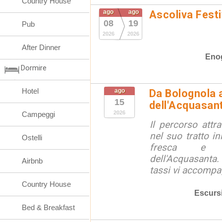
Country House
ago
ago
Ascoliva Festi
08
19
Pub
2026
2026
After Dinner
Eno
Dormire
Hotel
ago
Da Bolognola a
15
dell'Acquasan
2026
Campeggi
Il percorso attra
nel suo tratto in
Ostelli
fresca e lu
dell'Acquasanta.
Airbnb
tassi vi accompag
Country House
Escurs
Bed & Breakfast