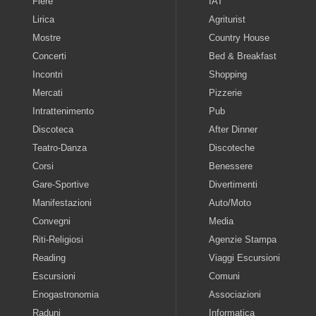
Fiere
IAT
Lirica
Agriturist
Mostre
Country House
Concerti
Bed & Breakfast
Incontri
Shopping
Mercati
Pizzerie
Intrattenimento
Pub
Discoteca
After Dinner
Teatro-Danza
Discoteche
Corsi
Benessere
Gare-Sportive
Divertimenti
Manifestazioni
Auto/Moto
Convegni
Media
Riti-Religiosi
Agenzie Stampa
Reading
Viaggi Escursioni
Escursioni
Comuni
Enogastronomia
Associazioni
Raduni
Informatica