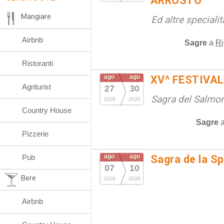
ARROSTO
Mangiare
Ed altre special
Airbnb
Sagre
a
Ri
Ristoranti
ago
ago
XV^ FESTIVA
Agriturist
27
30
Sagra del Salmon
2026
2026
Country House
Sagre
Pizzerie
Pub
ago
ago
Sagra de la S
07
10
Bere
2026
2026
Airbnb