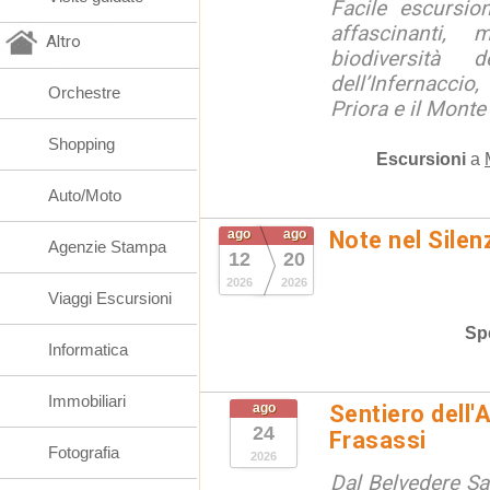
Facile escursio
affascinanti, 
Altro
biodiversità 
dell’Infernaccio
Orchestre
Priora e il Monte 
Shopping
Escursioni
a
Auto/Moto
ago
ago
Note nel Silen
Agenzie Stampa
12
20
2026
2026
Viaggi Escursioni
Spe
Informatica
Immobiliari
ago
Sentiero dell'
24
Frasassi
Fotografia
2026
Dal Belvedere S