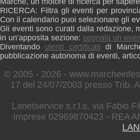
Marche, un motore di ricerca per saper
RICERCA: Filtra gli eventi per provinci
Con il calendario puoi selezionare gli ev
Gli eventi sono curati dalla redazione, m
in un'apposita sezione:
segnala un even
Diventando
utenti certificati
di Marche 
pubblicazione autonoma di eventi, artic
© 2005 - 2026 - www.marcheinfest
17 del 24/07/2003 presso Trib. 
Lanetservice s.r.l.s. via Fabio Fi
Imprese 02969870423 - REA A
LAN