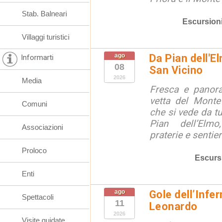
Stab. Balneari
Escursion
Villaggi turistici
ago
Da Pian dell'E
Informarti
08
San Vicino
2026
Media
Fresca e panora
vetta del Monte
Comuni
che si vede da tu
Pian dell’Elmo
Associazioni
praterie e sentier
Proloco
Escurs
Enti
ago
Gole dell’Infe
Spettacoli
11
Leonardo
2026
Visite guidate