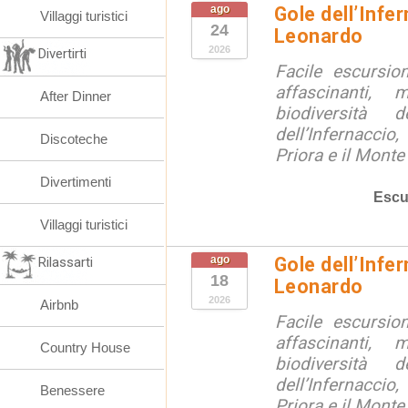
ago
Gole dell’Infe
Villaggi turistici
24
Leonardo
2026
Divertirti
Facile escursio
affascinanti, 
After Dinner
biodiversità 
dell’Infernaccio
Discoteche
Priora e il Monte 
Divertimenti
Escu
Villaggi turistici
ago
Gole dell’Infe
Rilassarti
18
Leonardo
2026
Airbnb
Facile escursio
affascinanti, 
Country House
biodiversità 
dell’Infernaccio
Benessere
Priora e il Monte 