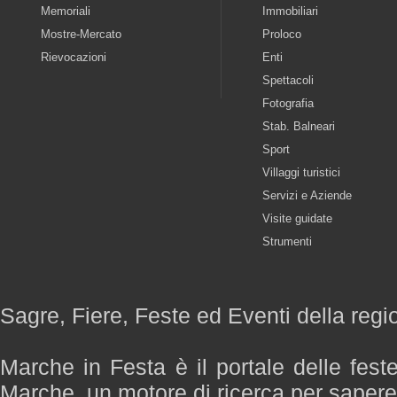
Memoriali
Immobiliari
Mostre-Mercato
Proloco
Rievocazioni
Enti
Spettacoli
Fotografia
Stab. Balneari
Sport
Villaggi turistici
Servizi e Aziende
Visite guidate
Strumenti
Sagre, Fiere, Feste ed Eventi della reg
Marche in Festa è il portale delle fest
Marche, un motore di ricerca per saper