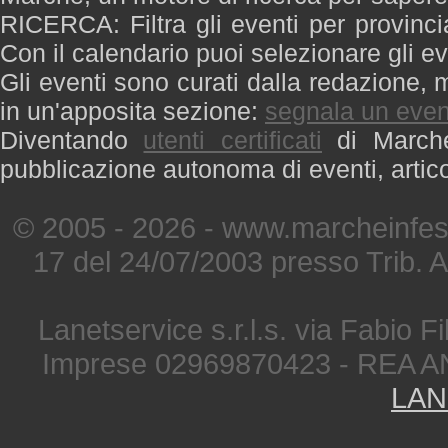
RICERCA: Filtra gli eventi per provinci
Con il calendario puoi selezionare gli ev
Gli eventi sono curati dalla redazione, m
in un'apposita sezione:
segnala un even
Diventando
utenti certificati
di Marche 
pubblicazione autonoma di eventi, artic
© 2005 - 2026 - www.marcheinfest
17 del 24/07/2003 presso Trib. 
Lanetservice s.r.l.s. via Fabio Fi
Imprese 02969870423 - REA A
LAN