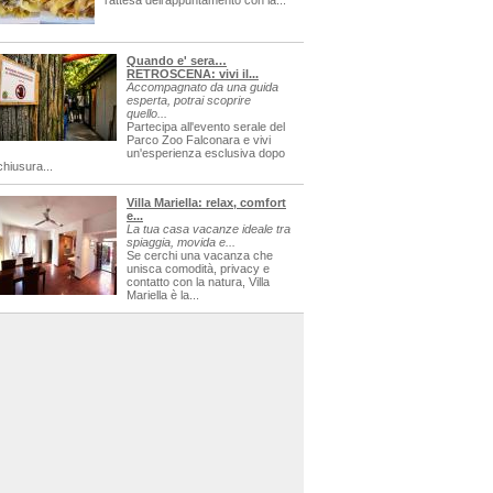
l'attesa dell'appuntamento con la...
Quando e' sera…
RETROSCENA: vivi il...
Accompagnato da una guida
esperta, potrai scoprire
quello...
Partecipa all'evento serale del
Parco Zoo Falconara e vivi
un'esperienza esclusiva dopo
chiusura...
Villa Mariella: relax, comfort
e...
La tua casa vacanze ideale tra
spiaggia, movida e...
Se cerchi una vacanza che
unisca comodità, privacy e
contatto con la natura, Villa
Mariella è la...