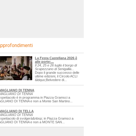
pprofondimenti
La Festa Castellana 2026 è
alle porte:...
Il 24, 25 e 26 luglio il borgo di
Scapezzano di Senigallia...
Dopo il grande successo delle
ultime edizioni, il Circolo ACLI
&ldquo;Belvedere di...
MAGLIANO DI TENNA
MAGLIANO DI TENNA
 spettacolo è in programma in Piazza Gramsci a
GLIANO DI TENNA e non a Monte San Martino...
MAGLIANO DI TELLA
MAGLIANO DI TENNA
 spettacolo di svolgerà&nbsp; in Piazza Gramsci a
GLIANO DI TENNA e non a MONTE SAN...