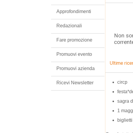
Approfondimenti
Redazionali
Non son
Fare promozione
corrent
Promuovi evento
Ultime rice
Promuovi azienda
circp
Ricevi Newsletter
festa*d
sagra d
1 maggi
bigliet