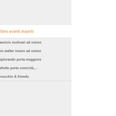
ltimi eventi inseriti
aurizio molinari ad osimo
on walter insero ad osimo
splorando porta maggiore
llotto porta comicità,...
inocchio & friends