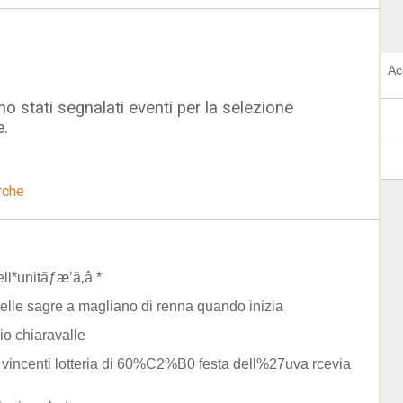
Ac
o stati segnalati eventi per la selezione
e.
rche
ell*unitãƒæ’ã‚â *
elle sagre a magliano di renna quando inizia
o chiaravalle
ti vincenti lotteria di 60%C2%B0 festa dell%27uva rcevia