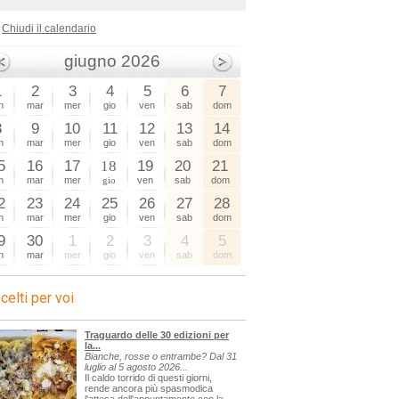
Chiudi il calendario
giugno 2026
1
2
3
4
5
6
7
n
mar
mer
gio
ven
sab
dom
8
9
10
11
12
13
14
n
mar
mer
gio
ven
sab
dom
5
16
17
18
19
20
21
n
mar
mer
gio
ven
sab
dom
2
23
24
25
26
27
28
n
mar
mer
gio
ven
sab
dom
9
30
1
2
3
4
5
n
mar
mer
gio
ven
sab
dom
celti per voi
Traguardo delle 30 edizioni per
la...
Bianche, rosse o entrambe? Dal 31
luglio al 5 agosto 2026...
Il caldo torrido di questi giorni,
rende ancora più spasmodica