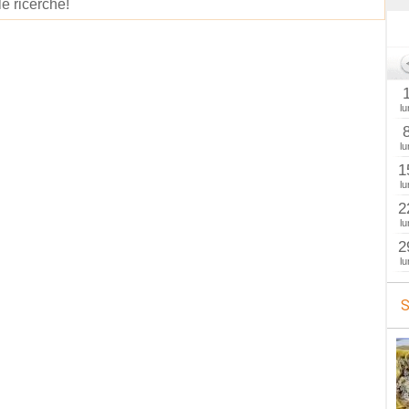
le ricerche!
lu
lu
1
lu
2
lu
2
lu
S