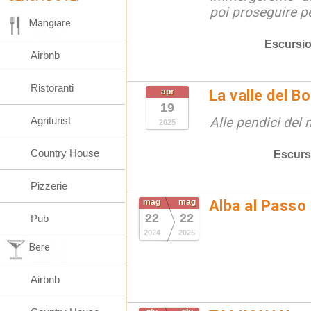
poi proseguire pe
Mangiare
Escursio
Airbnb
Ristoranti
apr
La valle del B
19
Agriturist
Alle pendici del
2025
Country House
Escurs
Pizzerie
mag
mag
Alba al Passo
22
22
Pub
2024
2025
Bere
Airbnb