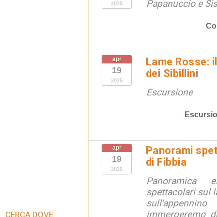
Papanuccio e Sist
2025
Co
apr
Lame Rosse: i
19
dei Sibillini
2025
Escursione
Escursio
apr
Panorami spet
19
di Fibbia
2025
Panoramica e
spettacolari sul l
sull'appennin
immergeremo da
CERCA DOVE: