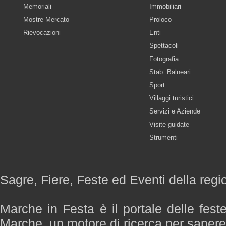
Memoriali
Immobiliari
Mostre-Mercato
Proloco
Rievocazioni
Enti
Spettacoli
Fotografia
Stab. Balneari
Sport
Villaggi turistici
Servizi e Aziende
Visite guidate
Strumenti
Sagre, Fiere, Feste ed Eventi della reg
Marche in Festa è il portale delle fest
Marche, un motore di ricerca per saper