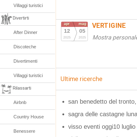
Villaggi turistici
Divertirti
apr
mag
VERTIGINE
12
05
After Dinner
Mostra personal
2025
2025
Discoteche
Divertimenti
Villaggi turistici
Ultime ricerche
Rilassarti
san benedetto del tronto,
Airbnb
sagra delle castagne lun
Country House
visso eventi oggi10 lugli
Benessere