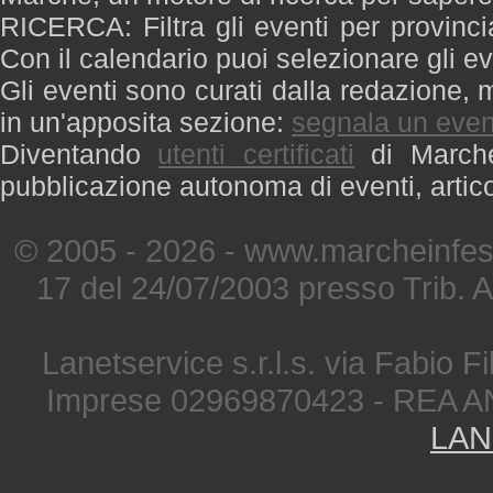
RICERCA: Filtra gli eventi per provinci
Con il calendario puoi selezionare gli ev
Gli eventi sono curati dalla redazione, m
in un'apposita sezione:
segnala un even
Diventando
utenti certificati
di Marche 
pubblicazione autonoma di eventi, artic
© 2005 - 2026 - www.marcheinfest
17 del 24/07/2003 presso Trib. 
Lanetservice s.r.l.s. via Fabio Fi
Imprese 02969870423 - REA A
LAN