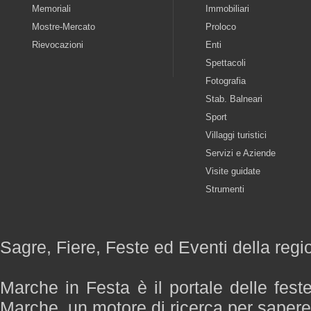
Memoriali
Immobiliari
Mostre-Mercato
Proloco
Rievocazioni
Enti
Spettacoli
Fotografia
Stab. Balneari
Sport
Villaggi turistici
Servizi e Aziende
Visite guidate
Strumenti
Sagre, Fiere, Feste ed Eventi della reg
Marche in Festa è il portale delle fest
Marche, un motore di ricerca per saper