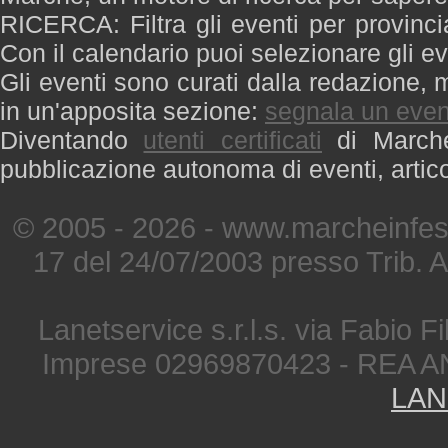
RICERCA: Filtra gli eventi per provinci
Con il calendario puoi selezionare gli ev
Gli eventi sono curati dalla redazione, m
in un'apposita sezione:
segnala un even
Diventando
utenti certificati
di Marche 
pubblicazione autonoma di eventi, artic
© 2005 - 2026 - www.marcheinfest
17 del 24/07/2003 presso Trib. 
Lanetservice s.r.l.s. via Fabio Fi
Imprese 02969870423 - REA A
LAN