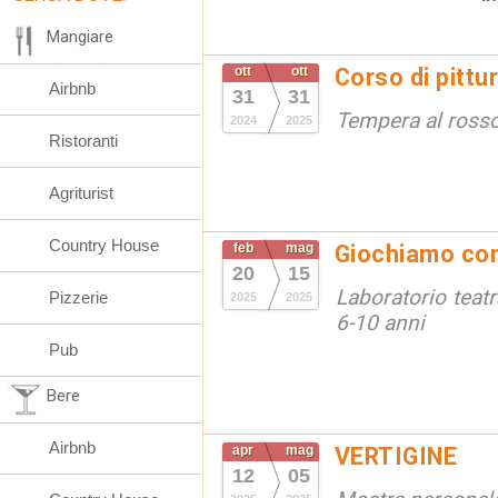
Mangiare
ott
ott
Corso di pittu
Airbnb
31
31
Tempera al ross
2024
2025
Ristoranti
Agriturist
Country House
feb
mag
Giochiamo con 
20
15
Laboratorio teat
Pizzerie
2025
2025
6-10 anni
Pub
Bere
Airbnb
apr
mag
VERTIGINE
12
05