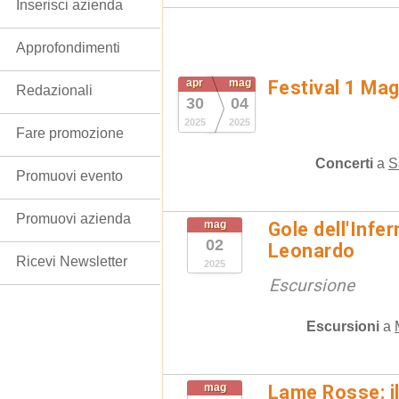
Inserisci azienda
Approfondimenti
apr
mag
Festival 1 Ma
Redazionali
30
04
2025
2025
Fare promozione
Concerti
a
S
Promuovi evento
Promuovi azienda
mag
Gole dell'Infe
02
Leonardo
Ricevi Newsletter
2025
Escursione
Escursioni
a
mag
Lame Rosse: i