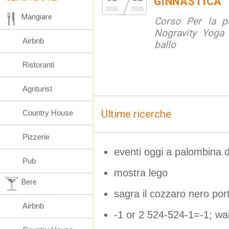
GINNASTICA
2026
2026
Mangiare
Corso Per la po
Nogravity Yoga 
Airbnb
ballo
Ristoranti
Agriturist
Ultime ricerche
Country House
Pizzerie
eventi oggi a palombina d
Pub
mostra lego
Bere
sagra il cozzaro nero por
Airbnb
-1 or 2 524-524-1=-1; wait