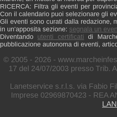
RICERCA: Filtra gli eventi per provinci
Con il calendario puoi selezionare gli ev
Gli eventi sono curati dalla redazione, m
in un'apposita sezione:
segnala un even
Diventando
utenti certificati
di Marche 
pubblicazione autonoma di eventi, artic
© 2005 - 2026 - www.marcheinfest
17 del 24/07/2003 presso Trib. 
Lanetservice s.r.l.s. via Fabio Fi
Imprese 02969870423 - REA A
LAN