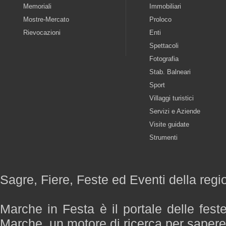
Memoriali
Immobiliari
Mostre-Mercato
Proloco
Rievocazioni
Enti
Spettacoli
Fotografia
Stab. Balneari
Sport
Villaggi turistici
Servizi e Aziende
Visite guidate
Strumenti
Sagre, Fiere, Feste ed Eventi della reg
Marche in Festa è il portale delle fest
Marche, un motore di ricerca per saper