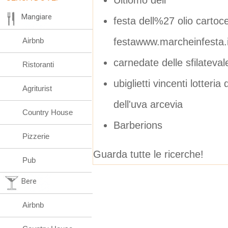
Mangiare
festa dell%27 olio cartoc
festawww.marcheinfesta.i
Airbnb
carnedate delle sfilateva
Ristoranti
ubiglietti vincenti lotteri
Agriturist
dell'uva arcevia
Country House
Barberions
Pizzerie
Guarda tutte le ricerche!
Pub
Bere
Airbnb