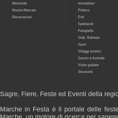
Memoriali
Immobiliari
Mostre-Mercato
Proloco
Rievocazioni
Enti
Spettacoli
Fotografia
Stab. Balneari
Sport
Villaggi turistici
Servizi e Aziende
Visite guidate
Strumenti
Sagre, Fiere, Feste ed Eventi della reg
Marche in Festa è il portale delle fest
Marche, un motore di ricerca per saper