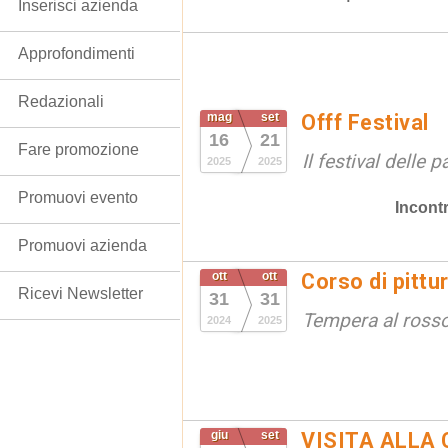
Inserisci azienda
Approfondimenti
Redazionali
mag
set
Offf Festival
16
21
Fare promozione
Il festival delle 
2025
2025
Promuovi evento
Incontr
Promuovi azienda
ott
ott
Corso di pittu
Ricevi Newsletter
31
31
Tempera al ross
2024
2025
giu
set
VISITA ALLA 