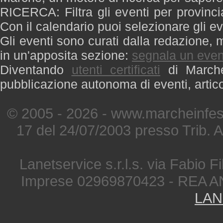
RICERCA: Filtra gli eventi per provinci
Con il calendario puoi selezionare gli ev
Gli eventi sono curati dalla redazione, m
in un'apposita sezione:
segnala un even
Diventando
utenti certificati
di Marche 
pubblicazione autonoma di eventi, artic
© 2005 - 2026 - www.marcheinfest
17 del 24/07/2003 presso Trib. 
Lanetservice s.r.l.s. via Fabio Fi
Imprese 02969870423 - REA A
LAN