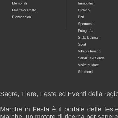
Memoriali
Immobiliari
Mostre-Mercato
Proloco
Rievocazioni
Enti
Spettacoli
Fotografia
Stab. Balneari
Sport
Villaggi turistici
Servizi e Aziende
Visite guidate
Strumenti
Sagre, Fiere, Feste ed Eventi della reg
Marche in Festa è il portale delle fest
Marche, un motore di ricerca per saper