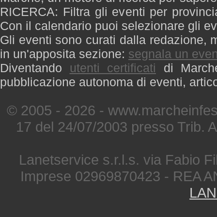
RICERCA: Filtra gli eventi per provinci
Con il calendario puoi selezionare gli ev
Gli eventi sono curati dalla redazione, m
in un'apposita sezione:
segnala un even
Diventando
utenti certificati
di Marche 
pubblicazione autonoma di eventi, artic
© 2005 - 2026 - www.marcheinfest
17 del 24/07/2003 presso Trib. 
Lanetservice s.r.l.s. via Fabio Fi
Imprese 02969870423 - REA A
LAN