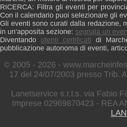
RICERCA: Filtra gli eventi per provinci
Con il calendario puoi selezionare gli ev
Gli eventi sono curati dalla redazione, m
in un'apposita sezione:
segnala un even
Diventando
utenti certificati
di Marche 
pubblicazione autonoma di eventi, artic
© 2005 - 2026 - www.marcheinfest
17 del 24/07/2003 presso Trib. 
Lanetservice s.r.l.s. via Fabio Fi
Imprese 02969870423 - REA A
LAN