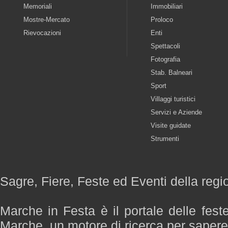
Memoriali
Immobiliari
Mostre-Mercato
Proloco
Rievocazioni
Enti
Spettacoli
Fotografia
Stab. Balneari
Sport
Villaggi turistici
Servizi e Aziende
Visite guidate
Strumenti
Sagre, Fiere, Feste ed Eventi della reg
Marche in Festa è il portale delle fest
Marche, un motore di ricerca per saper