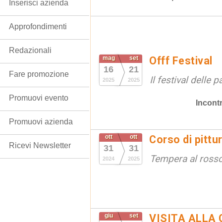
Inserisci azienda
Approfondimenti
Redazionali
mag
set
Offf Festival
16
21
Fare promozione
Il festival delle 
2025
2025
Promuovi evento
Incontr
Promuovi azienda
ott
ott
Corso di pittu
Ricevi Newsletter
31
31
Tempera al ross
2024
2025
giu
set
VISITA ALLA 