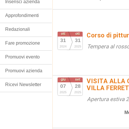
Inserisci azienda
Approfondimenti
Redazionali
ott
ott
Corso di pittu
31
31
Fare promozione
Tempera al ross
2024
2025
Promuovi evento
Promuovi azienda
giu
set
VISITA ALLA 
Ricevi Newsletter
07
28
VILLA FERRET
2025
2025
Apertura estiva 
M