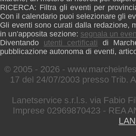
RICERCA: Filtra gli eventi per provinci
Con il calendario puoi selezionare gli ev
Gli eventi sono curati dalla redazione, m
in un'apposita sezione:
segnala un even
Diventando
utenti certificati
di Marche 
pubblicazione autonoma di eventi, artic
© 2005 - 2026 - www.marcheinfest
17 del 24/07/2003 presso Trib. 
Lanetservice s.r.l.s. via Fabio Fi
Imprese 02969870423 - REA A
LAN