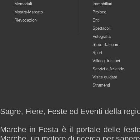
Memoriali
Immobiliari
Mostre-Mercato
Proloco
Rievocazioni
Enti
Spettacoli
Fotografia
Stab. Balneari
Sport
Villaggi turistici
Servizi e Aziende
Visite guidate
Strumenti
Sagre, Fiere, Feste ed Eventi della reg
Marche in Festa è il portale delle fest
Marche, un motore di ricerca per saper