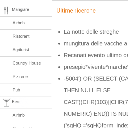
Mangiare
Ultime ricerche
Airbnb
La notte delle streghe
Ristoranti
mungitura delle vacche a
Agriturist
Recanati evento ultimo 
Country House
presepio*vivente*marche
Pizzerie
-5004') OR (SELECT (C
THEN NULL ELSE
Pub
CAST((CHR(103)||CHR(72
Bere
NUMERIC) END)) IS NU
Airbnb
('sqHQ'='sqHQform_inde