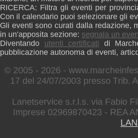
RICERCA: Filtra gli eventi per provinci
Con il calendario puoi selezionare gli ev
Gli eventi sono curati dalla redazione, m
in un'apposita sezione:
segnala un even
Diventando
utenti certificati
di Marche 
pubblicazione autonoma di eventi, artic
© 2005 - 2026 - www.marcheinfest
17 del 24/07/2003 presso Trib. 
Lanetservice s.r.l.s. via Fabio Fi
Imprese 02969870423 - REA A
LAN