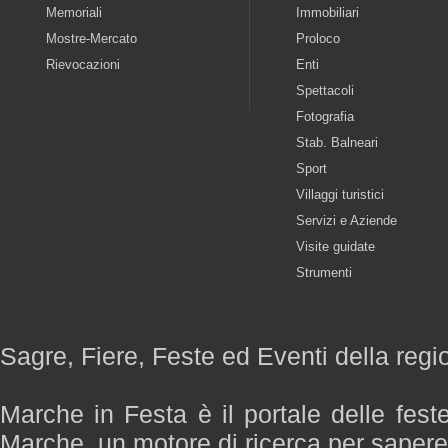
Memoriali
Immobiliari
Mostre-Mercato
Proloco
Rievocazioni
Enti
Spettacoli
Fotografia
Stab. Balneari
Sport
Villaggi turistici
Servizi e Aziende
Visite guidate
Strumenti
Sagre, Fiere, Feste ed Eventi della reg
Marche in Festa è il portale delle fest
Marche, un motore di ricerca per saper