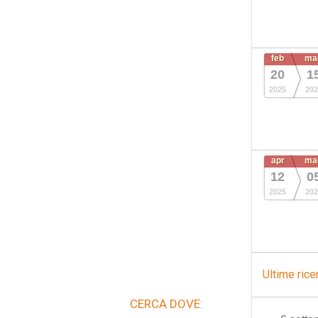
feb
ma
20
1
2025
202
apr
ma
12
0
2025
202
Ultime rice
CERCA DOVE: