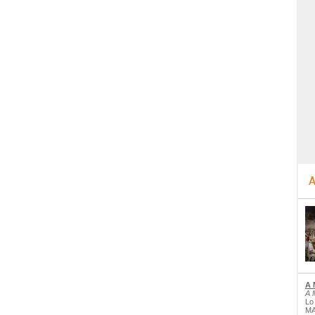
A
A 
A 
Lo
MA