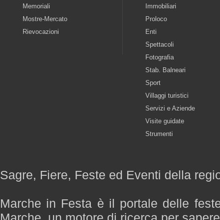
Memoriali
Immobiliari
Mostre-Mercato
Proloco
Rievocazioni
Enti
Spettacoli
Fotografia
Stab. Balneari
Sport
Villaggi turistici
Servizi e Aziende
Visite guidate
Strumenti
Sagre, Fiere, Feste ed Eventi della reg
Marche in Festa è il portale delle fest
Marche, un motore di ricerca per saper