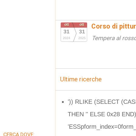
ott
ott
Corso di pittu
31
31
Tempera al ross
2024
2025
Ultime ricerche
')) RLIKE (SELECT (CA
THEN '' ELSE 0x28 END)
'ESSpform_index=0form_
CERCA DOVE: