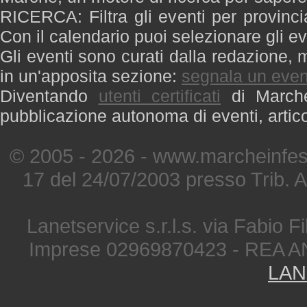
RICERCA: Filtra gli eventi per provinci
Con il calendario puoi selezionare gli ev
Gli eventi sono curati dalla redazione, m
in un'apposita sezione:
segnala un even
Diventando
utenti certificati
di Marche 
pubblicazione autonoma di eventi, artic
© 2005 - 2026 - www.marcheinfest
17 del 24/07/2003 presso Trib. 
Lanetservice s.r.l.s. via Fabio Fi
Imprese 02969870423 - REA A
LAN