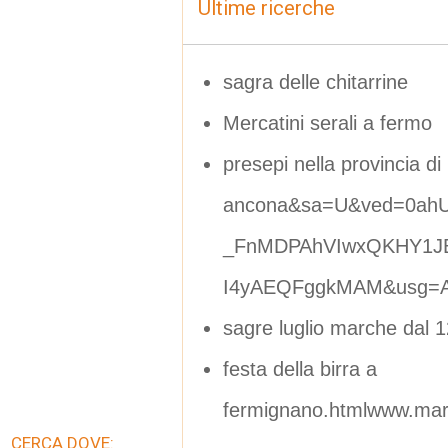
Ultime ricerche
sagra delle chitarrine
Mercatini serali a fermo
presepi nella provincia di
ancona&sa=U&ved=0ahU
_FnMDPAhVIwxQKHY1J
I4yAEQFggkMAM&usg=A
sagre luglio marche dal 12
festa della birra a
fermignano.htmlwww.marc
CERCA DOVE: