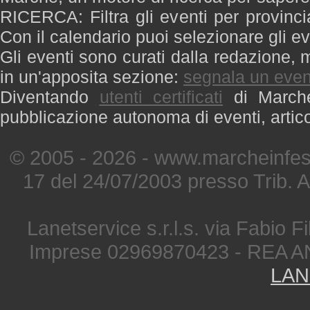
RICERCA: Filtra gli eventi per provinci
Con il calendario puoi selezionare gli ev
Gli eventi sono curati dalla redazione, m
in un'apposita sezione:
segnala un even
Diventando
utenti certificati
di Marche 
pubblicazione autonoma di eventi, artic
© 2005 - 2026 - www.marcheinfest
17 del 24/07/2003 presso Trib. 
Lanetservice s.r.l.s. via Fabio Fi
Imprese 02969870423 - REA A
LAN