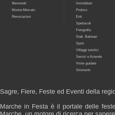
Memoriali
Immobiliari
Mostre-Mercato
Proloco
Rievocazioni
Enti
Spettacoli
Fotografia
Stab. Balneari
Sport
Villaggi turistici
Servizi e Aziende
Visite guidate
Strumenti
Sagre, Fiere, Feste ed Eventi della reg
Marche in Festa è il portale delle fest
Marche, un motore di ricerca per saper