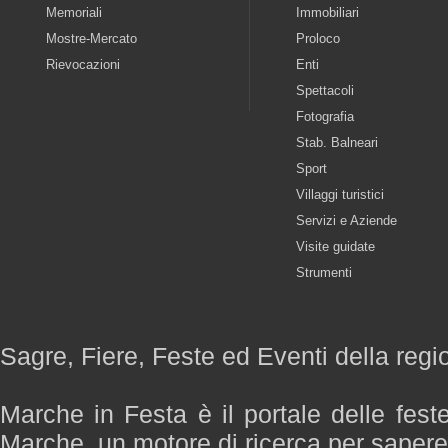
Memoriali
Immobiliari
Mostre-Mercato
Proloco
Rievocazioni
Enti
Spettacoli
Fotografia
Stab. Balneari
Sport
Villaggi turistici
Servizi e Aziende
Visite guidate
Strumenti
Sagre, Fiere, Feste ed Eventi della reg
Marche in Festa è il portale delle fest
Marche, un motore di ricerca per saper