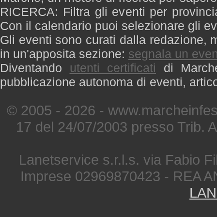
RICERCA: Filtra gli eventi per provinci
Con il calendario puoi selezionare gli ev
Gli eventi sono curati dalla redazione, m
in un'apposita sezione:
segnala un even
Diventando
utenti certificati
di Marche 
pubblicazione autonoma di eventi, artic
© 2005 - 2026 - www.marcheinfest
17 del 24/07/2003 presso Trib. 
Lanetservice s.r.l.s. via Fabio Fi
Imprese 02969870423 - REA A
LAN