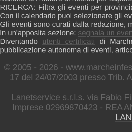
RICERCA: Filtra gli eventi per provinci
Con il calendario puoi selezionare gli ev
Gli eventi sono curati dalla redazione, m
in un'apposita sezione:
segnala un even
Diventando
utenti certificati
di Marche 
pubblicazione autonoma di eventi, artic
© 2005 - 2026 - www.marcheinfest
17 del 24/07/2003 presso Trib. 
Lanetservice s.r.l.s. via Fabio Fi
Imprese 02969870423 - REA A
LAN