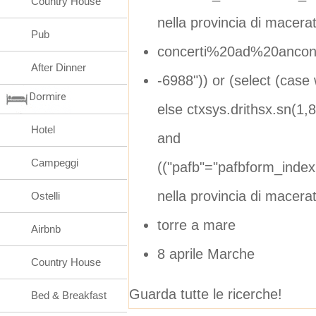
Country House
nella provincia di macera
Pub
concerti%20ad%20anco
After Dinner
-6988")) or (select (cas
Dormire
else ctxsys.drithsx.sn(1,8
Hotel
and
Campeggi
(("pafb"="pafbform_inde
nella provincia di macera
Ostelli
torre a mare
Airbnb
8 aprile Marche
Country House
Guarda tutte le ricerche!
Bed & Breakfast