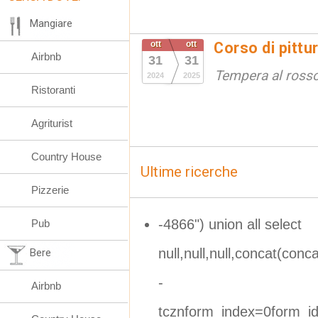
Mangiare
ott
ott
Corso di pittu
Airbnb
31
31
Tempera al ross
2024
2025
Ristoranti
Agriturist
Country House
Ultime ricerche
Pizzerie
-4866") union all select
Pub
null,null,null,concat(conc
Bere
-
Airbnb
tcznform_index=0form_id