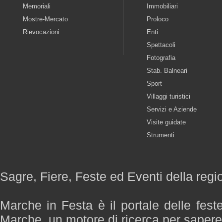
Memoriali
Immobiliari
Mostre-Mercato
Proloco
Rievocazioni
Enti
Spettacoli
Fotografia
Stab. Balneari
Sport
Villaggi turistici
Servizi e Aziende
Visite guidate
Strumenti
Sagre, Fiere, Feste ed Eventi della reg
Marche in Festa è il portale delle fest
Marche, un motore di ricerca per saper