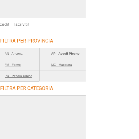
cedi!
Iscriviti!
FILTRA PER PROVINCIA
AN - Ancona
AP - Ascoli Piceno
FM - Fermo
MC - Macerata
PU - Pesaro-Urbino
FILTRA PER CATEGORIA
%2Bmacerata%2B%2Bcalendario