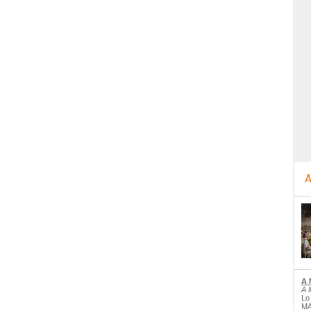
A
A 
A 
Lo
MA