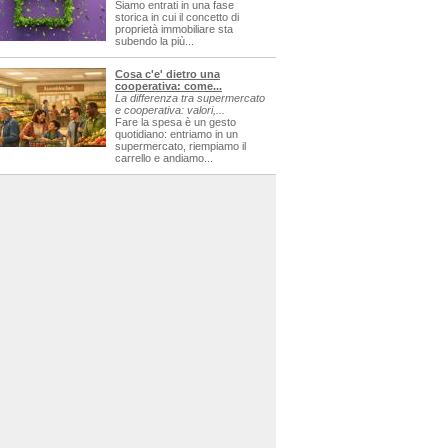
Siamo entrati in una fase
storica in cui il concetto di
proprietà immobiliare sta
subendo la più...
Cosa c'e' dietro una
cooperativa: come...
La differenza tra supermercato
e cooperativa: valori,...
Fare la spesa è un gesto
quotidiano: entriamo in un
supermercato, riempiamo il
carrello e andiamo...