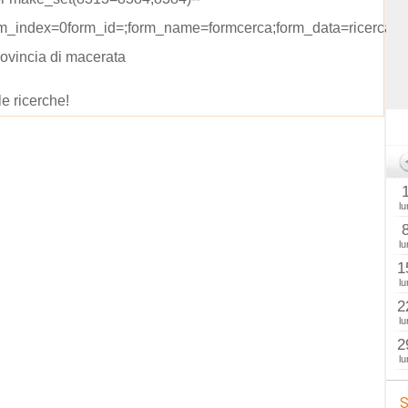
rm_index=0form_id=;form_name=formcerca;form_data=ricerca=
rovincia di macerata
le ricerche!
lu
lu
1
lu
2
lu
2
lu
S