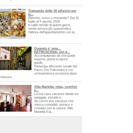
Traguardo delle 30 edizioni per
la...
Bianche, rosse o entrambe? Dal 31
luglio al 5 agosto 2026...
Il caldo torrido di questi giorni,
rende ancora più spasmodica
l'attesa dell'appuntamento con la...
Quando e' sera…
RETROSCENA: vivi il...
Accompagnato da una guida
esperta, potrai scoprire
quello...
Partecipa all'evento serale del
Parco Zoo Falconara e vivi
un'esperienza esclusiva dopo
chiusura...
Villa Mariella: relax, comfort
e...
La tua casa vacanze ideale tra
spiaggia, movida e...
Se cerchi una vacanza che
unisca comodità, privacy e
contatto con la natura, Villa
Mariella è la...