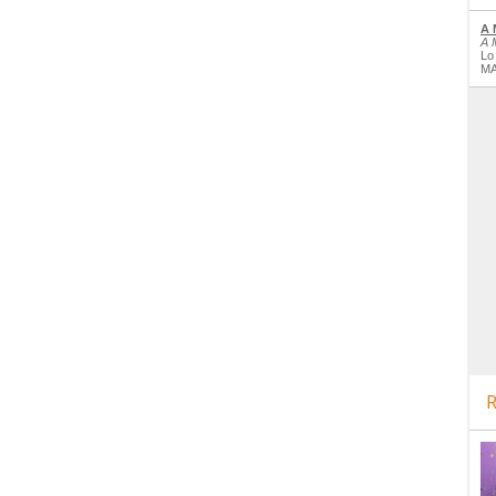
A 
A 
Lo
MA
R