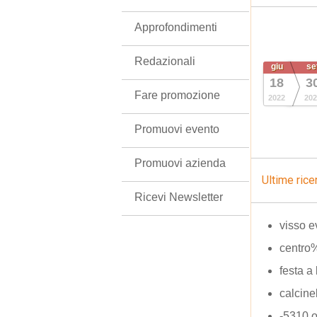
Approfondimenti
Redazionali
giu
se
18
3
Fare promozione
2022
202
Promuovi evento
Promuovi azienda
Ultime rice
Ricevi Newsletter
visso e
centr
festa a 
calcinel
-5310 