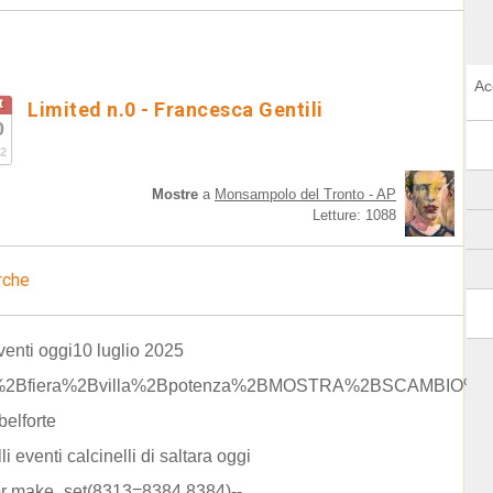
Ac
t
Limited n.0 - Francesca Gentili
0
2
Mostre
a
Monsampolo del Tronto - AP
Letture: 1088
rche
venti oggi10 luglio 2025
o%2Bfiera%2Bvilla%2Bpotenza%2BMOSTRA%2BSCAMBIO%2B
belforte
li eventi calcinelli di saltara oggi
or make_set(8313=8384,8384)--