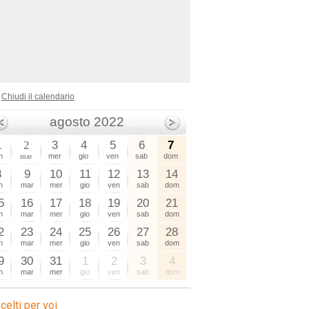
sagre
Chiudi il calendario
agosto 2022
1
2
3
4
5
6
7
n
mar
mer
gio
ven
sab
dom
8
9
10
11
12
13
14
n
mar
mer
gio
ven
sab
dom
5
16
17
18
19
20
21
n
mar
mer
gio
ven
sab
dom
2
23
24
25
26
27
28
n
mar
mer
gio
ven
sab
dom
9
30
31
1
2
3
4
n
mar
mer
gio
ven
sab
dom
celti per voi