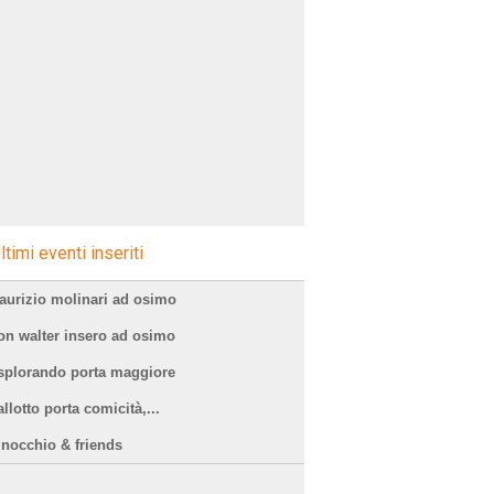
ltimi eventi inseriti
aurizio molinari ad osimo
on walter insero ad osimo
splorando porta maggiore
llotto porta comicità,...
inocchio & friends