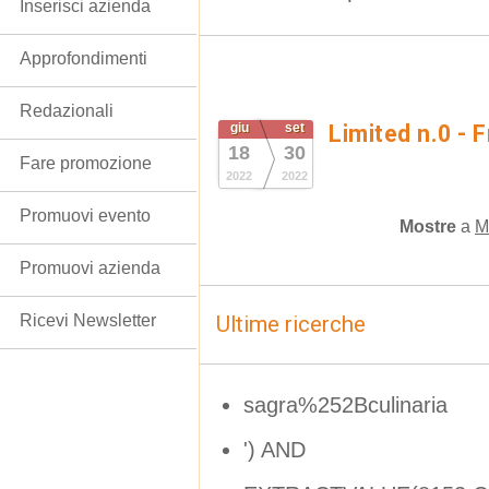
Inserisci azienda
Approfondimenti
Redazionali
giu
set
Limited n.0 - 
18
30
Fare promozione
2022
2022
Promuovi evento
Mostre
a
M
Promuovi azienda
Ricevi Newsletter
Ultime ricerche
sagra%252Bculinaria
') AND