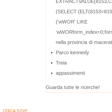
EXTRACTVALUE(8153,CO
(SELECT (ELT(8153=815
('wWOR' LIKE
'wWORform_index=0;form
nella provincia di macera
Parco kennedy
Treia
appassimenti
Guarda tutte le ricerche!
CERCA DOVE: