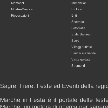
Memoriali
Immobiliari
Mostre-Mercato
Proloco
Rievocazioni
Enti
Spettacoli
Fotografia
Stab. Balneari
Sport
Villaggi turistici
Servizi e Aziende
Visite guidate
Strumenti
Sagre, Fiere, Feste ed Eventi della reg
Marche in Festa è il portale delle fest
Marche, un motore di ricerca per saper