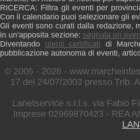
RICERCA: Filtra gli eventi per provinci
Con il calendario puoi selezionare gli ev
Gli eventi sono curati dalla redazione, m
in un'apposita sezione:
segnala un even
Diventando
utenti certificati
di Marche 
pubblicazione autonoma di eventi, artic
© 2005 - 2026 - www.marcheinfest
17 del 24/07/2003 presso Trib. 
Lanetservice s.r.l.s. via Fabio Fi
Imprese 02969870423 - REA A
LAN