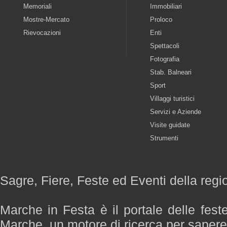
Memoriali
Immobiliari
Mostre-Mercato
Proloco
Rievocazioni
Enti
Spettacoli
Fotografia
Stab. Balneari
Sport
Villaggi turistici
Servizi e Aziende
Visite guidate
Strumenti
Sagre, Fiere, Feste ed Eventi della reg
Marche in Festa è il portale delle fest
Marche, un motore di ricerca per saper