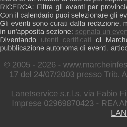
RICERCA: Filtra gli eventi per provinci
Con il calendario puoi selezionare gli ev
Gli eventi sono curati dalla redazione, m
in un'apposita sezione:
segnala un even
Diventando
utenti certificati
di Marche 
pubblicazione autonoma di eventi, artic
© 2005 - 2026 - www.marcheinfest
17 del 24/07/2003 presso Trib. 
Lanetservice s.r.l.s. via Fabio Fi
Imprese 02969870423 - REA A
LAN