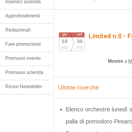
Inserisci azienda
Approfondimenti
Redazionali
giu
set
Limited n.0 - 
18
30
Fare promozione
2022
2022
Promuovi evento
Mostre
a
M
Promuovi azienda
Ricevi Newsletter
Ultime ricerche
Elenco orchestre lunedì 
palla di pomodoro Pesar