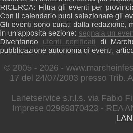
RICERCA: Filtra gli eventi per provinci
Con il calendario puoi selezionare gli ev
Gli eventi sono curati dalla redazione, m
in un'apposita sezione:
segnala un even
Diventando
utenti certificati
di Marche 
pubblicazione autonoma di eventi, artic
© 2005 - 2026 - www.marcheinfest
17 del 24/07/2003 presso Trib. 
Lanetservice s.r.l.s. via Fabio Fi
Imprese 02969870423 - REA A
LAN