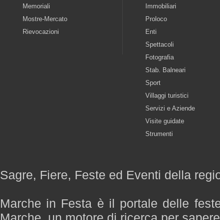
Memoriali
Immobiliari
Mostre-Mercato
Proloco
Rievocazioni
Enti
Spettacoli
Fotografia
Stab. Balneari
Sport
Villaggi turistici
Servizi e Aziende
Visite guidate
Strumenti
Sagre, Fiere, Feste ed Eventi della reg
Marche in Festa è il portale delle fest
Marche, un motore di ricerca per saper