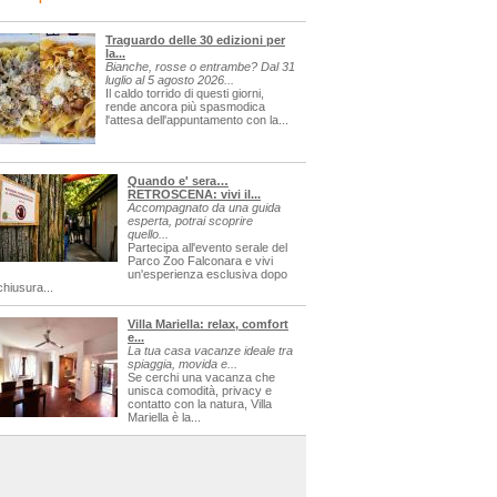
Traguardo delle 30 edizioni per
la...
Bianche, rosse o entrambe? Dal 31
luglio al 5 agosto 2026...
Il caldo torrido di questi giorni,
rende ancora più spasmodica
l'attesa dell'appuntamento con la...
Quando e' sera…
RETROSCENA: vivi il...
Accompagnato da una guida
esperta, potrai scoprire
quello...
Partecipa all'evento serale del
Parco Zoo Falconara e vivi
un'esperienza esclusiva dopo
chiusura...
Villa Mariella: relax, comfort
e...
La tua casa vacanze ideale tra
spiaggia, movida e...
Se cerchi una vacanza che
unisca comodità, privacy e
contatto con la natura, Villa
Mariella è la...