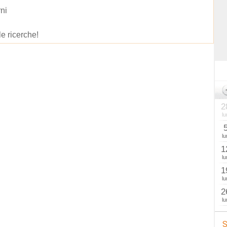
rni
le ricerche!
2
lu
lu
1
lu
1
lu
2
lu
S