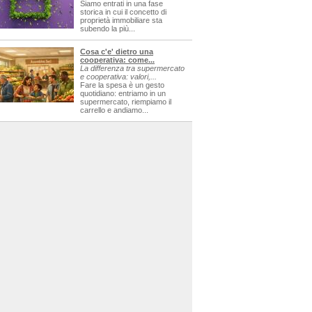
Siamo entrati in una fase
storica in cui il concetto di
proprietà immobiliare sta
subendo la più...
Cosa c'e' dietro una
cooperativa: come...
La differenza tra supermercato
e cooperativa: valori,...
Fare la spesa è un gesto
quotidiano: entriamo in un
supermercato, riempiamo il
carrello e andiamo...