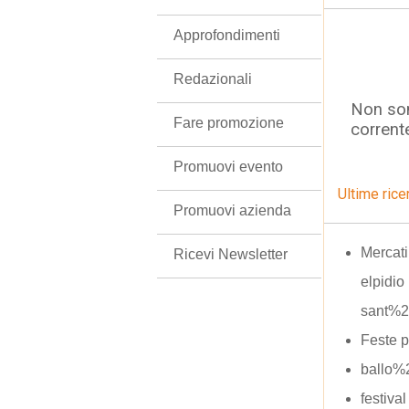
Approfondimenti
Redazionali
Non son
Fare promozione
corrent
Promuovi evento
Ultime rice
Promuovi azienda
Mercat
Ricevi Newsletter
elpidio
sant%2
Feste 
ballo%
festival