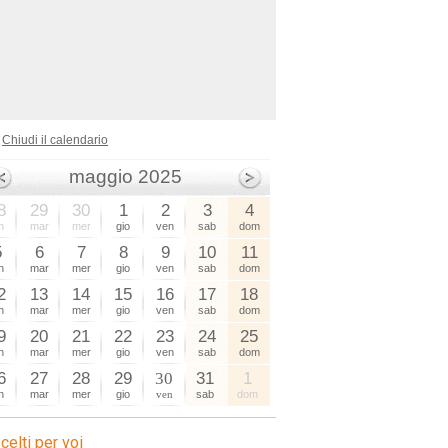
Chiudi il calendario
maggio 2025
8
29
30
1
2
3
4
n
mar
mer
gio
ven
sab
dom
5
6
7
8
9
10
11
n
mar
mer
gio
ven
sab
dom
2
13
14
15
16
17
18
n
mar
mer
gio
ven
sab
dom
9
20
21
22
23
24
25
n
mar
mer
gio
ven
sab
dom
6
27
28
29
30
31
1
n
mar
mer
gio
ven
sab
dom
celti per voi