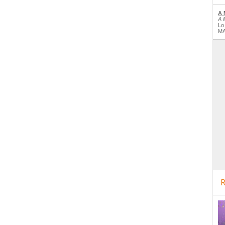
A 
A 
Lo
MA
R