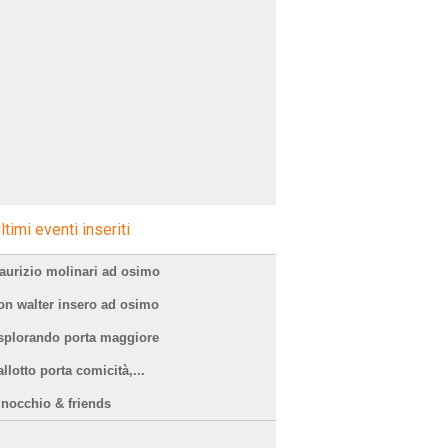
ltimi eventi inseriti
aurizio molinari ad osimo
on walter insero ad osimo
splorando porta maggiore
llotto porta comicità,...
inocchio & friends