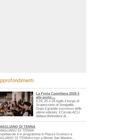
pprofondimenti
La Festa Castellana 2026 è
alle porte:...
Il 24, 25 e 26 luglio il borgo di
Scapezzano di Senigallia...
Dopo il grande successo delle
ultime edizioni, il Circolo ACLI
&ldquo;Belvedere di...
MAGLIANO DI TENNA
MAGLIANO DI TENNA
 spettacolo è in programma in Piazza Gramsci a
GLIANO DI TENNA e non a Monte San Martino...