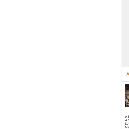
A
A 
A 
Lo
MA