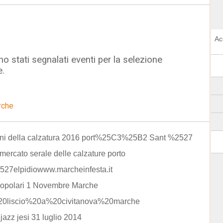
Ac
o stati segnalati eventi per la selezione
e.
rche
ini della calzatura 2016 port%25C3%25B2 Sant %2527
 mercato serale delle calzature porto
527elpidiowww.marcheinfesta.it
popolari 1 Novembre Marche
20liscio%20a%20civitanova%20marche
 jazz jesi 31 luglio 2014