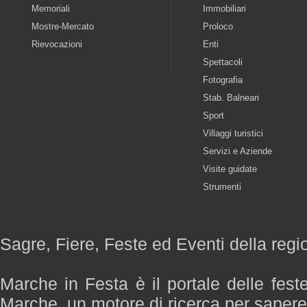
Memoriali
Immobiliari
Mostre-Mercato
Proloco
Rievocazioni
Enti
Spettacoli
Fotografia
Stab. Balneari
Sport
Villaggi turistici
Servizi e Aziende
Visite guidate
Strumenti
Sagre, Fiere, Feste ed Eventi della reg
Marche in Festa è il portale delle fest
Marche, un motore di ricerca per saper