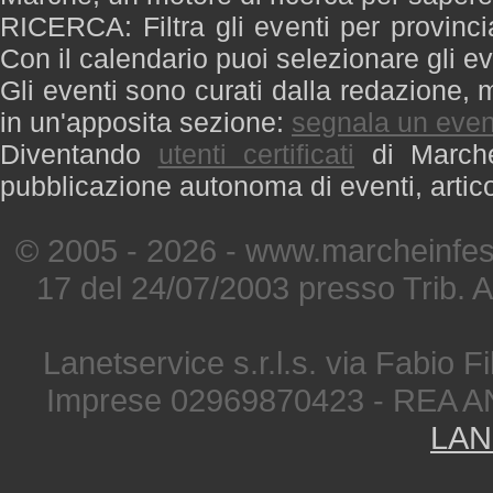
RICERCA: Filtra gli eventi per provinci
Con il calendario puoi selezionare gli ev
Gli eventi sono curati dalla redazione, m
in un'apposita sezione:
segnala un even
Diventando
utenti certificati
di Marche 
pubblicazione autonoma di eventi, artic
© 2005 - 2026 - www.marcheinfest
17 del 24/07/2003 presso Trib. 
Lanetservice s.r.l.s. via Fabio Fi
Imprese 02969870423 - REA A
LAN