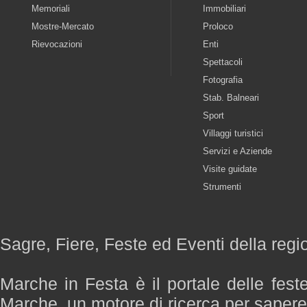
Memoriali
Immobiliari
Mostre-Mercato
Proloco
Rievocazioni
Enti
Spettacoli
Fotografia
Stab. Balneari
Sport
Villaggi turistici
Servizi e Aziende
Visite guidate
Strumenti
Sagre, Fiere, Feste ed Eventi della reg
Marche in Festa è il portale delle fest
Marche, un motore di ricerca per saper