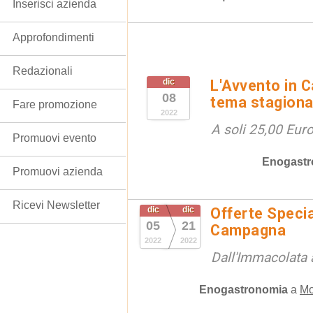
Inserisci azienda
Approfondimenti
Redazionali
dic
L'Avvento in 
08
tema stagiona
Fare promozione
2022
A soli 25,00 Eur
Promuovi evento
Enogastr
Promuovi azienda
Ricevi Newsletter
dic
dic
Offerte Specia
05
21
Campagna
2022
2022
Dall'Immacolata 
Enogastronomia
a
Mo