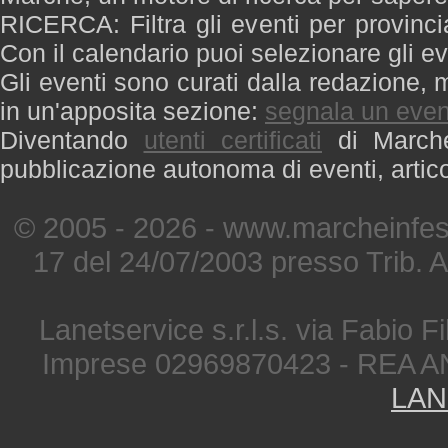
RICERCA: Filtra gli eventi per provinci
Con il calendario puoi selezionare gli ev
Gli eventi sono curati dalla redazione, m
in un'apposita sezione:
segnala un even
Diventando
utenti certificati
di Marche 
pubblicazione autonoma di eventi, artic
© 2005 - 2026 - www.marcheinfest
17 del 24/07/2003 presso Trib. 
Lanetservice s.r.l.s. via Fabio Fi
Imprese 02969870423 - REA A
LAN