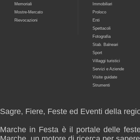
Memoriali
Immobiliari
Mostre-Mercato
Proloco
Rievocazioni
Enti
Spettacoli
Fotografia
Stab. Balneari
Sport
Villaggi turistici
Servizi e Aziende
Visite guidate
Strumenti
Sagre, Fiere, Feste ed Eventi della reg
Marche in Festa è il portale delle fest
Marche, un motore di ricerca per saper