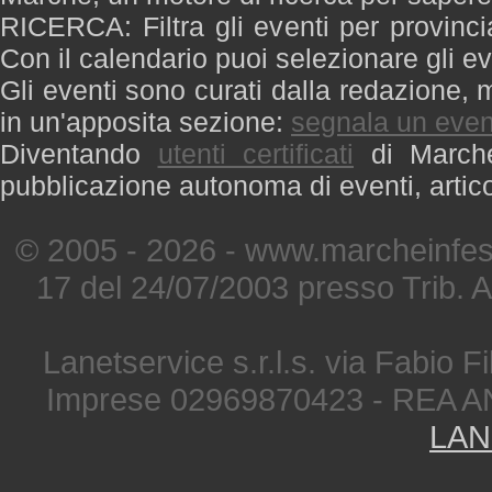
RICERCA: Filtra gli eventi per provinci
Con il calendario puoi selezionare gli ev
Gli eventi sono curati dalla redazione, m
in un'apposita sezione:
segnala un even
Diventando
utenti certificati
di Marche 
pubblicazione autonoma di eventi, artic
© 2005 - 2026 - www.marcheinfest
17 del 24/07/2003 presso Trib. 
Lanetservice s.r.l.s. via Fabio Fi
Imprese 02969870423 - REA A
LAN