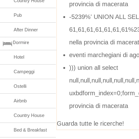
Country House
provincia di macerata
Pub
-5239%' UNION ALL SE
61,61,61,61,61,61,61%2
After Dinner
nella provincia di macera
Dormire
eventi marchegiani di ag
Hotel
))) union all select
Campeggi
null,null,null,null,null,null,n
Ostelli
uxbdform_index=0;form_d
Airbnb
provincia di macerata
Country House
Guarda tutte le ricerche!
Bed & Breakfast