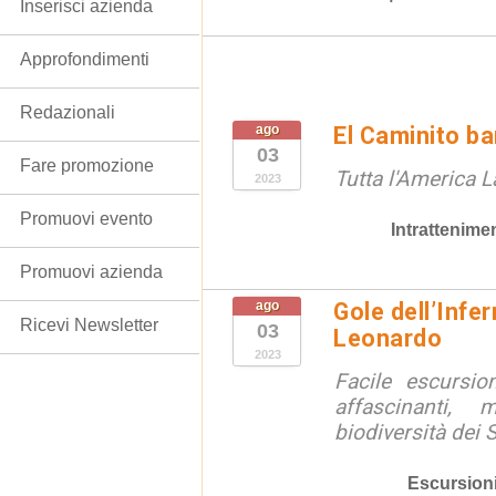
Inserisci azienda
Approfondimenti
Redazionali
ago
El Caminito b
03
Fare promozione
Tutta l'America L
2023
Promuovi evento
Intrattenime
Promuovi azienda
ago
Gole dell’Infe
Ricevi Newsletter
03
Leonardo
2023
Facile escursio
affascinanti, 
biodiversità dei Si
Escursion