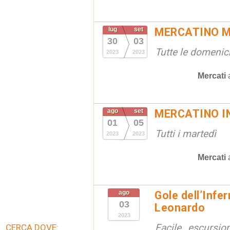
lug
set
MERCATINO M
30
03
Tutte le domenic
2023
2023
Mercati
ago
set
MERCATINO I
01
05
Tutti i martedì
2023
2023
Mercati
ago
Gole dell’Infe
03
Leonardo
2023
Facile escursio
CERCA DOVE: