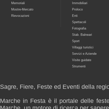
Memoriali
Immobiliari
Mostre-Mercato
Proloco
Rievocazioni
Enti
Spettacoli
Fotografia
Stab. Balneari
Sport
Villaggi turistici
Servizi e Aziende
Visite guidate
Strumenti
Sagre, Fiere, Feste ed Eventi della reg
Marche in Festa è il portale delle fest
Marche, un motore di ricerca per saper