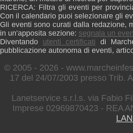
RICERCA: Filtra gli eventi per provinci
Con il calendario puoi selezionare gli ev
Gli eventi sono curati dalla redazione, m
in un'apposita sezione:
segnala un even
Diventando
utenti certificati
di Marche 
pubblicazione autonoma di eventi, artic
© 2005 - 2026 - www.marcheinfest
17 del 24/07/2003 presso Trib. 
Lanetservice s.r.l.s. via Fabio Fi
Imprese 02969870423 - REA A
LAN