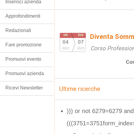
Inserisci azienda
Approfondimenti
Redazionali
ott
feb
Diventa Somme
04
07
Fare promozione
Corso Professio
2022
2023
Promuovi evento
Cor
Promuovi azienda
Ricevi Newsletter
Ultime ricerche
))) or not 6279=6279 and
(((3751=3751form_index