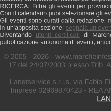
RICERCA: Filtra gli eventi per provinci
Con il calendario puoi selezionare gli ev
Gli eventi sono curati dalla redazione, m
in un'apposita sezione:
segnala un even
Diventando
utenti certificati
di Marche 
pubblicazione autonoma di eventi, artic
© 2005 - 2026 - www.marcheinfest
17 del 24/07/2003 presso Trib. 
Lanetservice s.r.l.s. via Fabio Fi
Imprese 02969870423 - REA A
LAN