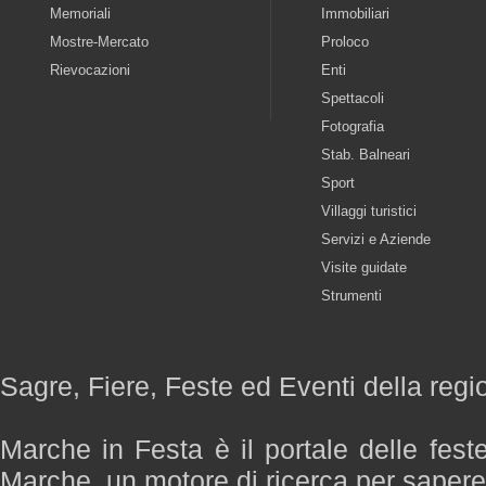
Memoriali
Immobiliari
Mostre-Mercato
Proloco
Rievocazioni
Enti
Spettacoli
Fotografia
Stab. Balneari
Sport
Villaggi turistici
Servizi e Aziende
Visite guidate
Strumenti
Sagre, Fiere, Feste ed Eventi della reg
Marche in Festa è il portale delle fest
Marche, un motore di ricerca per saper