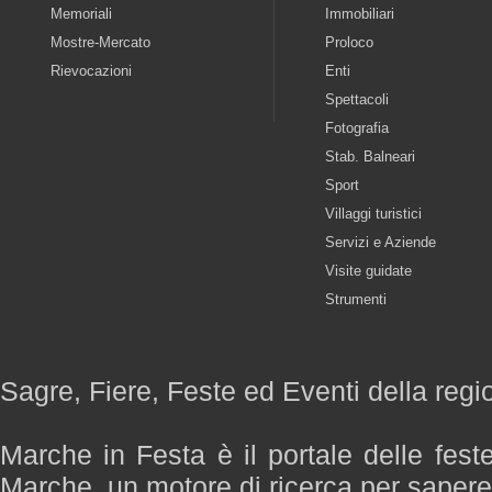
Memoriali
Immobiliari
Mostre-Mercato
Proloco
Rievocazioni
Enti
Spettacoli
Fotografia
Stab. Balneari
Sport
Villaggi turistici
Servizi e Aziende
Visite guidate
Strumenti
Sagre, Fiere, Feste ed Eventi della reg
Marche in Festa è il portale delle fest
Marche, un motore di ricerca per saper