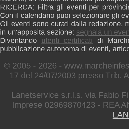
RICERCA: Filtra gli eventi per provinci
Con il calendario puoi selezionare gli ev
Gli eventi sono curati dalla redazione, m
in un'apposita sezione:
segnala un even
Diventando
utenti certificati
di Marche 
pubblicazione autonoma di eventi, artic
© 2005 - 2026 - www.marcheinfest
17 del 24/07/2003 presso Trib. 
Lanetservice s.r.l.s. via Fabio Fi
Imprese 02969870423 - REA A
LAN