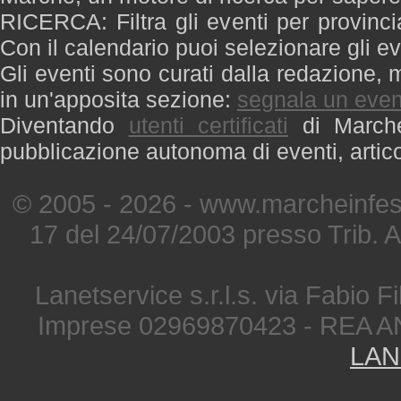
RICERCA: Filtra gli eventi per provinci
Con il calendario puoi selezionare gli ev
Gli eventi sono curati dalla redazione, m
in un'apposita sezione:
segnala un even
Diventando
utenti certificati
di Marche 
pubblicazione autonoma di eventi, artic
© 2005 - 2026 - www.marcheinfest
17 del 24/07/2003 presso Trib. 
Lanetservice s.r.l.s. via Fabio Fi
Imprese 02969870423 - REA A
LAN