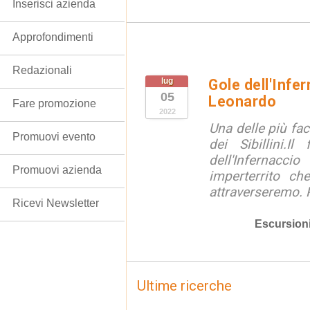
Inserisci azienda
Approfondimenti
Redazionali
lug
Gole dell'Infe
05
Leonardo
Fare promozione
2022
Una delle più fac
Promuovi evento
dei Sibillini.I
dell'Infernacci
Promuovi azienda
imperterrito ch
attraverseremo. P
Ricevi Newsletter
Escursion
Ultime ricerche