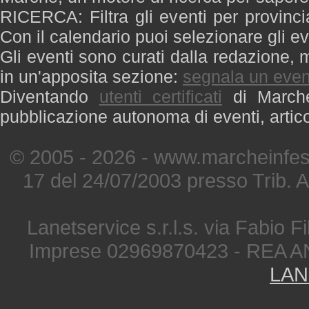
RICERCA: Filtra gli eventi per provinci
Con il calendario puoi selezionare gli ev
Gli eventi sono curati dalla redazione, m
in un'apposita sezione:
segnala un even
Diventando
utenti certificati
di Marche 
pubblicazione autonoma di eventi, artic
© 2005 - 2026 - www.marcheinfest
17 del 24/07/2003 presso Trib. 
Lanetservice s.r.l.s. via Fabio Fi
Imprese 02969870423 - REA A
LAN