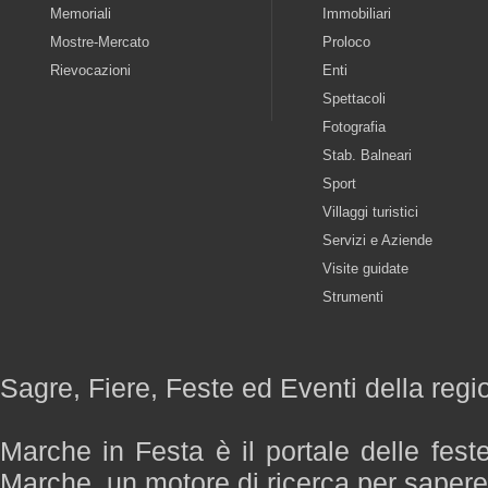
Memoriali
Immobiliari
Mostre-Mercato
Proloco
Rievocazioni
Enti
Spettacoli
Fotografia
Stab. Balneari
Sport
Villaggi turistici
Servizi e Aziende
Visite guidate
Strumenti
Sagre, Fiere, Feste ed Eventi della reg
Marche in Festa è il portale delle fest
Marche, un motore di ricerca per saper