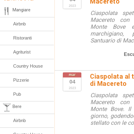
Macereto
2023
Mangiare
Ciaspolata spet
Macereto con 
Airbnb
Monte Bove e 
marchigiano, p
Ristoranti
Santuario di Mace
Agriturist
Escu
Country House
mar
Ciaspolata al 
Pizzerie
04
di Macereto
2023
Pub
Ciaspolata spet
Macereto con 
Bere
Monte Bove. Il 
giorno, godendoci
Airbnb
stellato con le cos