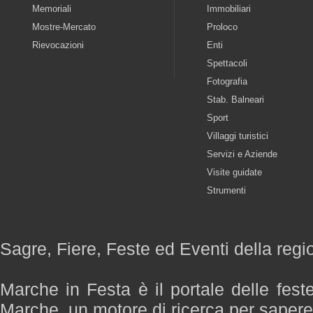
Memoriali
Immobiliari
Mostre-Mercato
Proloco
Rievocazioni
Enti
Spettacoli
Fotografia
Stab. Balneari
Sport
Villaggi turistici
Servizi e Aziende
Visite guidate
Strumenti
Sagre, Fiere, Feste ed Eventi della reg
Marche in Festa è il portale delle fest
Marche, un motore di ricerca per saper