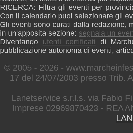
RICERCA: Filtra gli eventi per provinci
Con il calendario puoi selezionare gli ev
Gli eventi sono curati dalla redazione, m
in un'apposita sezione:
segnala un even
Diventando
utenti certificati
di Marche 
pubblicazione autonoma di eventi, artic
© 2005 - 2026 - www.marcheinfest
17 del 24/07/2003 presso Trib. 
Lanetservice s.r.l.s. via Fabio Fi
Imprese 02969870423 - REA A
LAN