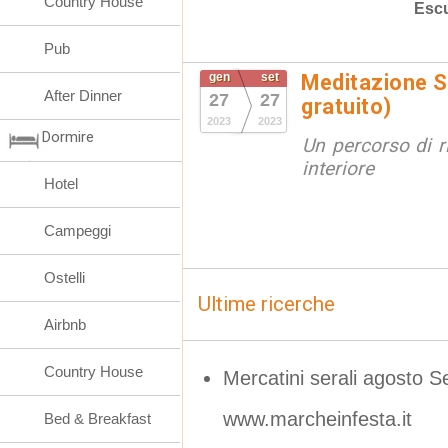
Country House
Escu
Pub
gen
set
Meditazione S
After Dinner
27
27
gratuito)
2023
2023
Dormire
Un percorso di r
interiore
Hotel
Campeggi
Ostelli
Ultime ricerche
Airbnb
Country House
Mercatini serali agosto Se
www.marcheinfesta.it
Bed & Breakfast