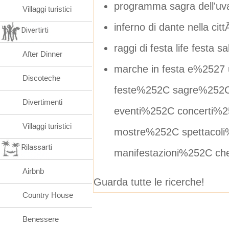
programma sagra dell'u
Villaggi turistici
inferno di dante nella ci
Divertirti
raggi di festa life festa s
After Dinner
marche in festa e%2527 u
Discoteche
feste%252C sagre%252C
Divertimenti
eventi%252C concerti%
Villaggi turistici
mostre%252C spettaco
Rilassarti
manifestazioni%252C che
Airbnb
Guarda tutte le ricerche!
Country House
Benessere