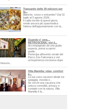
Traguardo delle 30 edizioni per
la...
Bianche, rosse o entrambe? Dal 31
luglio al 5 agosto 2026...
Il caldo torrido di questi giorni,
rende ancora più spasmodica
l'attesa dell'appuntamento con la...
Quando e' sera…
RETROSCENA: vivi il...
Accompagnato da una guida
esperta, potrai scoprire
quello...
Partecipa all'evento serale del
Parco Zoo Falconara e vivi
un'esperienza esclusiva dopo
chiusura...
Villa Mariella: relax, comfort
e...
La tua casa vacanze ideale tra
spiaggia, movida e...
Se cerchi una vacanza che
unisca comodità, privacy e
contatto con la natura, Villa
Mariella è la...