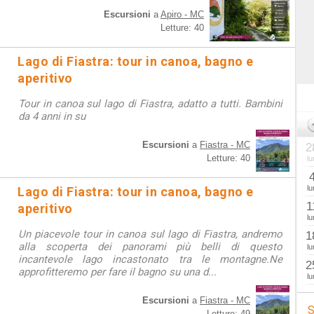
Escursioni
a
Apiro - MC
Letture: 40
Lago di Fiastra: tour in canoa, bagno e
aperitivo
Tour in canoa sul lago di Fiastra, adatto a tutti. Bambini
da 4 anni in su
Escursioni
a
Fiastra - MC
2
Letture: 40
lu
lu
Lago di Fiastra: tour in canoa, bagno e
1
aperitivo
lu
Un piacevole tour in canoa sul lago di Fiastra, andremo
1
alla scoperta dei panorami più belli di questo
lu
incantevole lago incastonato tra le montagne.Ne
2
approfitteremo per fare il bagno su una d...
lu
Escursioni
a
Fiastra - MC
S
Letture: 49