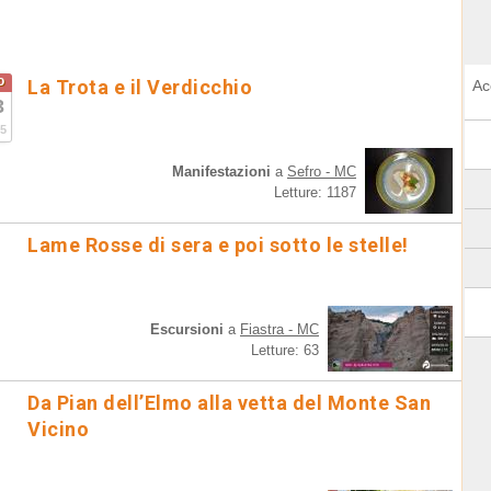
o
La Trota e il Verdicchio
Ac
3
5
Manifestazioni
a
Sefro - MC
Letture: 1187
Lame Rosse di sera e poi sotto le stelle!
Escursioni
a
Fiastra - MC
Letture: 63
Da Pian dell’Elmo alla vetta del Monte San
Vicino