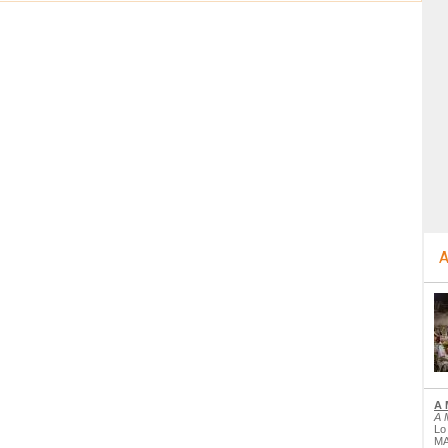
A
A 
A 
Lo
MA