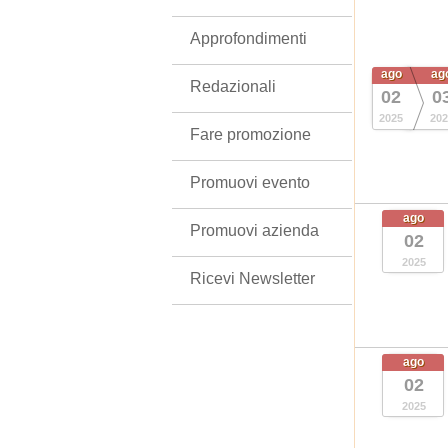
Approfondimenti
ago
ag
Redazionali
02
0
2025
202
Fare promozione
Promuovi evento
ago
Promuovi azienda
02
2025
Ricevi Newsletter
ago
02
2025