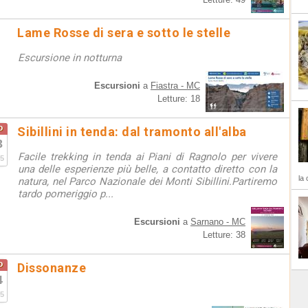
Lame Rosse di sera e sotto le stelle
Escursione in notturna
Escursioni
a
Fiastra - MC
Letture: 18
o
Sibillini in tenda: dal tramonto all'alba
3
Facile trekking in tenda ai Piani di Ragnolo per vivere
5
una delle esperienze più belle, a contatto diretto con la
la 
natura, nel Parco Nazionale dei Monti Sibillini.Partiremo
tardo pomeriggio p...
Escursioni
a
Sarnano - MC
Letture: 38
o
Dissonanze
4
5