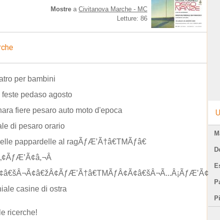
Mostre
a
Civitanova Marche - MC
Letture: 86
rche
atro per bambini
 feste pedaso agosto
ra fiere pesaro auto moto d'epoca
U
le di pesaro orario
M
delle pappardelle al ragÃƒÆ’Ã†â€TMÃƒâ€
D
„¢ÃƒÆ’Ã¢â‚¬Â
E
¢â€šÂ¬Ã¢â€žÂ¢ÃƒÆ’Ã†â€TMÃƒÂ¢Ã¢â€šÂ¬Ã...Â¡ÃƒÆ’Ã¢â‚¬
Pa
hiale casine di ostra
P
le ricerche!