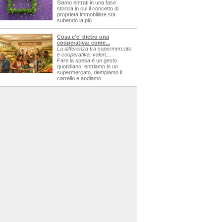
Siamo entrati in una fase
storica in cui il concetto di
proprietà immobiliare sta
subendo la più...
Cosa c'e' dietro una
cooperativa: come...
La differenza tra supermercato
e cooperativa: valori,...
Fare la spesa è un gesto
quotidiano: entriamo in un
supermercato, riempiamo il
carrello e andiamo...