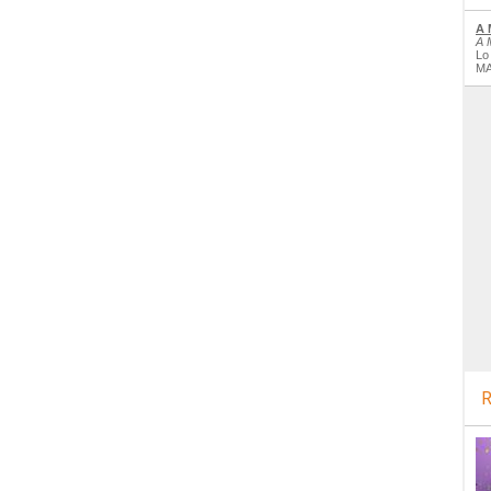
A 
A 
Lo
MA
R