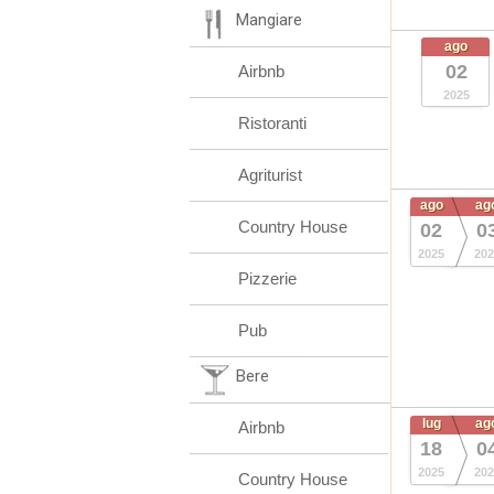
Mangiare
ago
02
Airbnb
2025
Ristoranti
Agriturist
ago
ag
Country House
02
0
2025
202
Pizzerie
Pub
Bere
lug
ag
Airbnb
18
0
2025
202
Country House