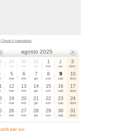
Chiudi il calendario
agosto 2025
8
29
30
31
1
2
3
n
mar
mer
gio
ven
sab
dom
4
5
6
7
8
9
10
n
mar
mer
gio
ven
sab
dom
1
12
13
14
15
16
17
n
mar
mer
gio
ven
sab
dom
8
19
20
21
22
23
24
n
mar
mer
gio
ven
sab
dom
5
26
27
28
29
30
31
n
mar
mer
gio
ven
sab
dom
celti per voi