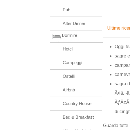
Pub
After Dinner
Ultime rice
Dormire
Oggi te
Hotel
sagre e
Campeggi
campana
carneva
Ostelli
sagra 
Airbnb
Ã¢â‚¬â
ÃƒÂ¢Ã
Country House
di cing
Bed & Breakfast
Guarda tutte 