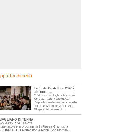
pprofondimenti
La Festa Castellana 2026 è
alle porte:...
Il 24, 25 e 26 luglio il borgo di
Scapezzano di Senigallia...
Dopo il grande successo delle
ultime edizioni, il Circolo ACLI
&ldquo;Belvedere di...
MAGLIANO DI TENNA
MAGLIANO DI TENNA
 spettacolo è in programma in Piazza Gramsci a
GLIANO DI TENNA e non a Monte San Martino...