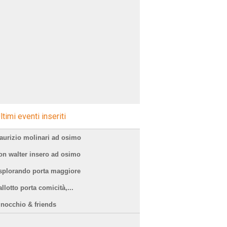
ltimi eventi inseriti
aurizio molinari ad osimo
on walter insero ad osimo
splorando porta maggiore
Å¡Ãƒâ€šÃ‚Â1
llotto porta comicità,...
inocchio & friends