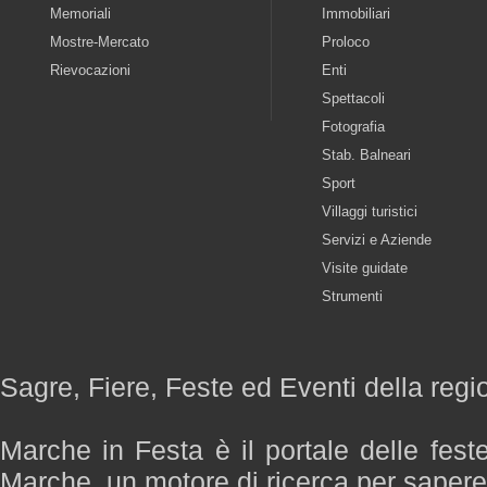
Memoriali
Immobiliari
Mostre-Mercato
Proloco
Rievocazioni
Enti
Spettacoli
Fotografia
Stab. Balneari
Sport
Villaggi turistici
Servizi e Aziende
Visite guidate
Strumenti
Sagre, Fiere, Feste ed Eventi della reg
Marche in Festa è il portale delle fest
Marche, un motore di ricerca per saper