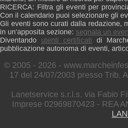
RICERCA: Filtra gli eventi per provinci
Con il calendario puoi selezionare gli ev
Gli eventi sono curati dalla redazione, m
in un'apposita sezione:
segnala un even
Diventando
utenti certificati
di Marche 
pubblicazione autonoma di eventi, artic
© 2005 - 2026 - www.marcheinfest
17 del 24/07/2003 presso Trib. 
Lanetservice s.r.l.s. via Fabio Fi
Imprese 02969870423 - REA A
LAN