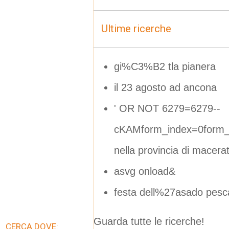
Ultime ricerche
gi%C3%B2 tla pianera
il 23 agosto ad ancona
' OR NOT 6279=6279--
cKAMform_index=0form_i
nella provincia di macera
asvg onload&
festa dell%27asado pesca
Guarda tutte le ricerche!
CERCA DOVE: