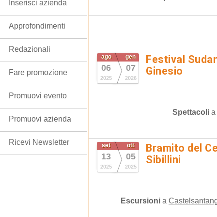
Inserisci azienda
Approfondimenti
Redazionali
ago
gen
Festival Suda
06
07
Ginesio
Fare promozione
2025
2026
Promuovi evento
Spettacoli
Promuovi azienda
Ricevi Newsletter
set
ott
Bramito del C
13
05
Sibillini
2025
2025
Escursioni
a
Castelsantang