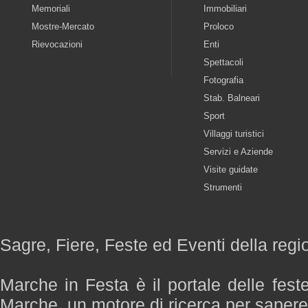
Memoriali
Immobiliari
Mostre-Mercato
Proloco
Rievocazioni
Enti
Spettacoli
Fotografia
Stab. Balneari
Sport
Villaggi turistici
Servizi e Aziende
Visite guidate
Strumenti
Sagre, Fiere, Feste ed Eventi della reg
Marche in Festa è il portale delle fest
Marche, un motore di ricerca per saper