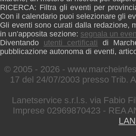
RICERCA: Filtra gli eventi per provinci
Con il calendario puoi selezionare gli ev
Gli eventi sono curati dalla redazione, m
in un'apposita sezione:
segnala un even
Diventando
utenti certificati
di Marche 
pubblicazione autonoma di eventi, artic
© 2005 - 2026 - www.marcheinfest
17 del 24/07/2003 presso Trib. 
Lanetservice s.r.l.s. via Fabio Fi
Imprese 02969870423 - REA A
LAN