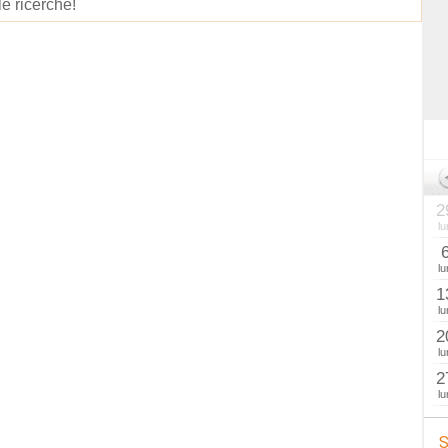
le ricerche!
2
lu
lu
1
lu
2
lu
2
lu
S