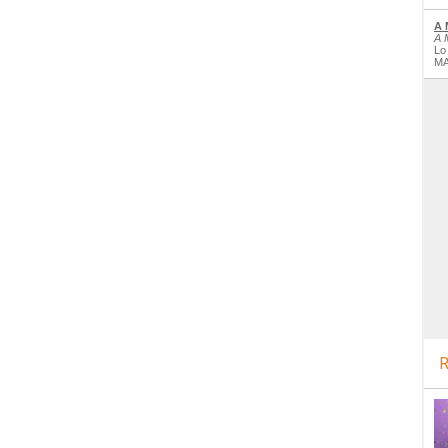
A 
A 
Lo
MA
R