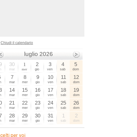
Chiudi il calendario
luglio 2026
9
30
1
2
3
4
5
n
mar
mer
gio
ven
sab
dom
6
7
8
9
10
11
12
n
mar
mer
gio
ven
sab
dom
3
14
15
16
17
18
19
n
mar
mer
gio
ven
sab
dom
0
21
22
23
24
25
26
n
mar
mer
gio
ven
sab
dom
7
28
29
30
31
1
2
n
mar
mer
gio
ven
sab
dom
celti per voi