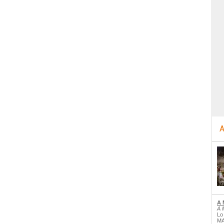
A
A 
A 
Lo
MA