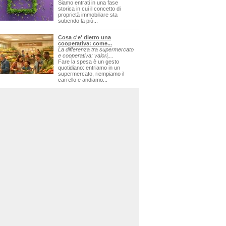
Siamo entrati in una fase
storica in cui il concetto di
proprietà immobiliare sta
subendo la più...
Cosa c'e' dietro una
cooperativa: come...
La differenza tra supermercato
e cooperativa: valori,...
Fare la spesa è un gesto
quotidiano: entriamo in un
supermercato, riempiamo il
carrello e andiamo...