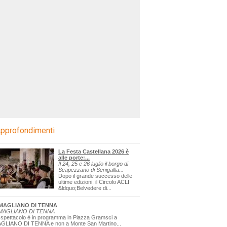
pprofondimenti
La Festa Castellana 2026 è
alle porte:...
Il 24, 25 e 26 luglio il borgo di
Scapezzano di Senigallia...
Dopo il grande successo delle
ultime edizioni, il Circolo ACLI
&ldquo;Belvedere di...
MAGLIANO DI TENNA
MAGLIANO DI TENNA
 spettacolo è in programma in Piazza Gramsci a
GLIANO DI TENNA e non a Monte San Martino...