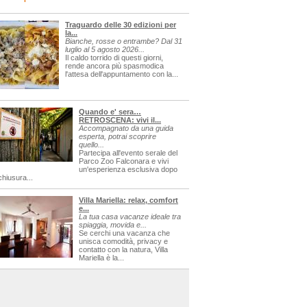
Traguardo delle 30 edizioni per
la...
Bianche, rosse o entrambe? Dal 31
luglio al 5 agosto 2026...
Il caldo torrido di questi giorni,
rende ancora più spasmodica
l'attesa dell'appuntamento con la...
Quando e' sera…
RETROSCENA: vivi il...
Accompagnato da una guida
esperta, potrai scoprire
quello...
Partecipa all'evento serale del
Parco Zoo Falconara e vivi
un'esperienza esclusiva dopo
chiusura...
Villa Mariella: relax, comfort
e...
La tua casa vacanze ideale tra
spiaggia, movida e...
Se cerchi una vacanza che
unisca comodità, privacy e
contatto con la natura, Villa
Mariella è la...