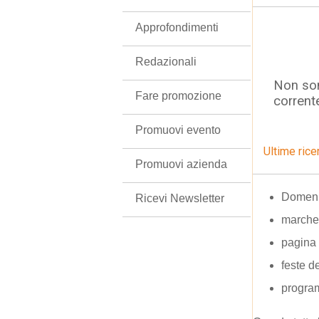
Approfondimenti
Redazionali
Non son
Fare promozione
corrent
Promuovi evento
Ultime rice
Promuovi azienda
Domeni
Ricevi Newsletter
marche 
pagina 
feste d
program