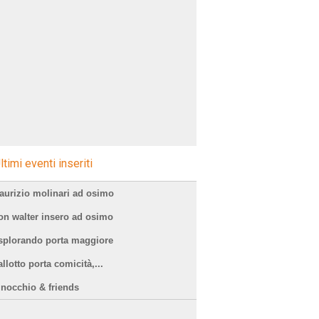
ltimi eventi inseriti
aurizio molinari ad osimo
on walter insero ad osimo
splorando porta maggiore
llotto porta comicità,...
inocchio & friends