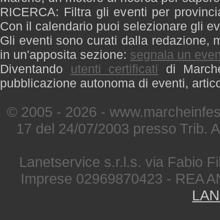
RICERCA: Filtra gli eventi per provinci
Con il calendario puoi selezionare gli ev
Gli eventi sono curati dalla redazione, m
in un'apposita sezione:
segnala un even
Diventando
utenti certificati
di Marche 
pubblicazione autonoma di eventi, artic
© 2005 - 2026 - www.marcheinfest
17 del 24/07/2003 presso Trib. 
Lanetservice s.r.l.s. via Fabio Fi
Imprese 02969870423 - REA A
LAN