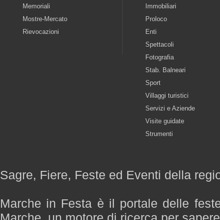
Memoriali
Immobiliari
Mostre-Mercato
Proloco
Rievocazioni
Enti
Spettacoli
Fotografia
Stab. Balneari
Sport
Villaggi turistici
Servizi e Aziende
Visite guidate
Strumenti
Sagre, Fiere, Feste ed Eventi della reg
Marche in Festa è il portale delle fest
Marche, un motore di ricerca per saper