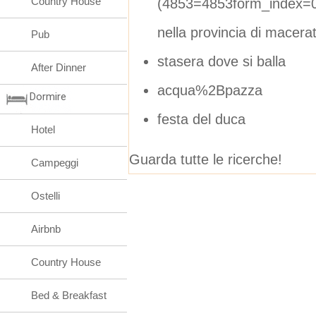
Country House
(4853=4853form_index=0
nella provincia di macera
Pub
stasera dove si balla
After Dinner
acqua%2Bpazza
Dormire
festa del duca
Hotel
Guarda tutte le ricerche!
Campeggi
Ostelli
Airbnb
Country House
Bed & Breakfast