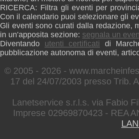
RICERCA: Filtra gli eventi per provinci
Con il calendario puoi selezionare gli ev
Gli eventi sono curati dalla redazione, m
in un'apposita sezione:
segnala un even
Diventando
utenti certificati
di Marche 
pubblicazione autonoma di eventi, artic
© 2005 - 2026 - www.marcheinfest
17 del 24/07/2003 presso Trib. 
Lanetservice s.r.l.s. via Fabio Fi
Imprese 02969870423 - REA A
LAN