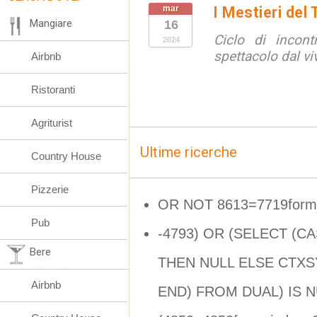
mar
I Mestieri del
Mangiare
16
Ciclo di incont
2024
spettacolo dal vi
Airbnb
Ristoranti
Agriturist
Ultime ricerche
Country House
Pizzerie
OR NOT 8613=7719form
Pub
-4793) OR (SELECT (C
Bere
THEN NULL ELSE CTXSY
Airbnb
END) FROM DUAL) IS 