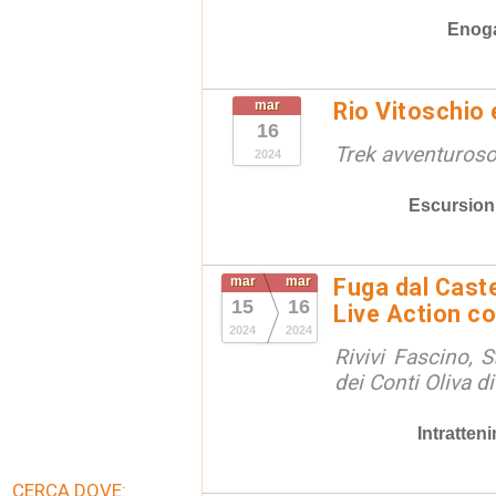
Enog
mar
Rio Vitoschio 
16
Trek avventuros
2024
Escursion
mar
mar
Fuga dal Cast
15
16
Live Action con
2024
2024
Rivivi Fascino, S
dei Conti Oliva d
Intratten
CERCA DOVE: