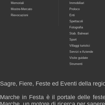
Memoriali
Immobiliari
Mostre-Mercato
Proloco
Rievocazioni
Enti
Spettacoli
Fotografia
Stab. Balneari
Sport
Villaggi turistici
Servizi e Aziende
Visite guidate
Strumenti
Sagre, Fiere, Feste ed Eventi della reg
Marche in Festa è il portale delle fest
Marche, un motore di ricerca per saper