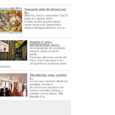
Traguardo delle 30 edizioni per
la...
Bianche, rosse o entrambe? Dal 31
luglio al 5 agosto 2026...
Il caldo torrido di questi giorni,
rende ancora più spasmodica
l'attesa dell'appuntamento con la...
Quando e' sera…
RETROSCENA: vivi il...
Accompagnato da una guida
esperta, potrai scoprire
quello...
Partecipa all'evento serale del
Parco Zoo Falconara e vivi
un'esperienza esclusiva dopo
chiusura...
Villa Mariella: relax, comfort
e...
La tua casa vacanze ideale tra
spiaggia, movida e...
Se cerchi una vacanza che
unisca comodità, privacy e
contatto con la natura, Villa
Mariella è la...