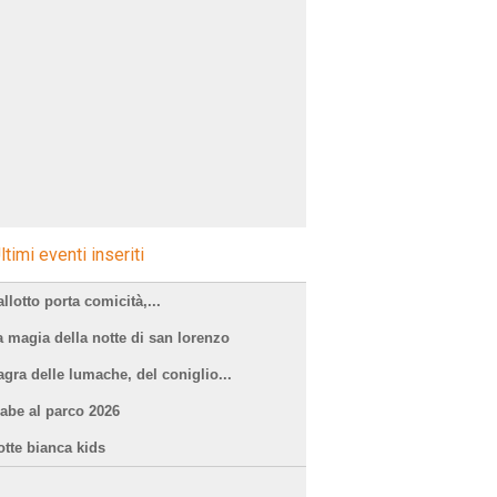
ltimi eventi inseriti
llotto porta comicità,...
a magia della notte di san lorenzo
agra delle lumache, del coniglio...
iabe al parco 2026
otte bianca kids