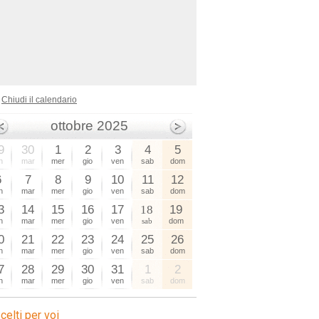
Chiudi il calendario
ottobre 2025
9
30
1
2
3
4
5
n
mar
mer
gio
ven
sab
dom
6
7
8
9
10
11
12
n
mar
mer
gio
ven
sab
dom
3
14
15
16
17
18
19
n
mar
mer
gio
ven
sab
dom
0
21
22
23
24
25
26
n
mar
mer
gio
ven
sab
dom
7
28
29
30
31
1
2
n
mar
mer
gio
ven
sab
dom
celti per voi