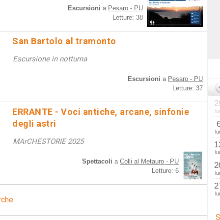
Escursioni
a
Pesaro - PU
Letture: 38
San Bartolo al tramonto
Escursione in notturna
Escursioni
a
Pesaro - PU
Letture: 37
2
ERRANTE - Voci antiche, arcane, sinfonie
lu
degli astri
lu
MArCHESTORIE 2025
1
lu
Spettacoli
a
Colli al Metauro - PU
2
Letture: 6
lu
2
lu
rche
S