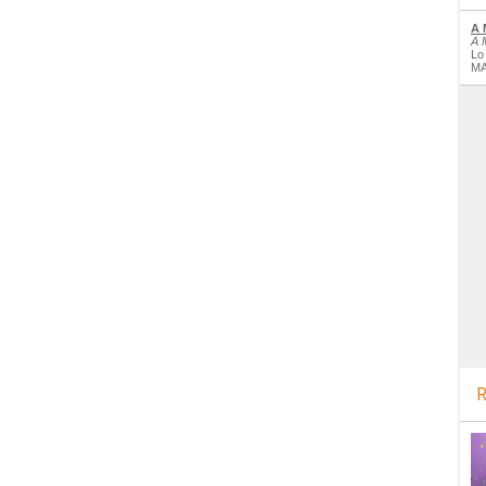
A 
A 
Lo
MA
R