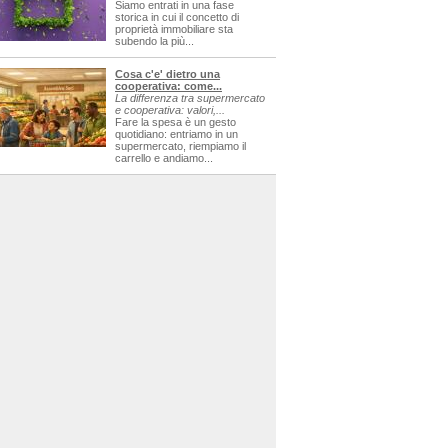
Siamo entrati in una fase
storica in cui il concetto di
proprietà immobiliare sta
subendo la più...
Cosa c'e' dietro una
cooperativa: come...
La differenza tra supermercato
e cooperativa: valori,...
Fare la spesa è un gesto
quotidiano: entriamo in un
supermercato, riempiamo il
carrello e andiamo...