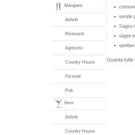
Mangiare
comune 
serate 
Airbnb
Sagra 
Ristoranti
sagre e
spettaco
Agriturist
Guarda tutte 
Country House
Pizzerie
Pub
Bere
Airbnb
Country House