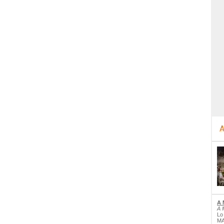
A
A 
A 
Lo
MA