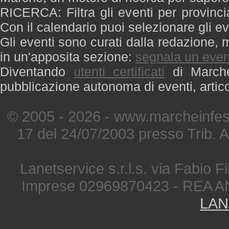
RICERCA: Filtra gli eventi per provinci
Con il calendario puoi selezionare gli ev
Gli eventi sono curati dalla redazione, m
in un'apposita sezione:
segnala un even
Diventando
utenti certificati
di Marche 
pubblicazione autonoma di eventi, artic
© 2005 - 2026 - www.marcheinfest
17 del 24/07/2003 presso Trib. 
Lanetservice s.r.l.s. via Fabio Fi
Imprese 02969870423 - REA A
LAN