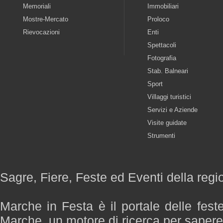
Memoriali
Immobiliari
Mostre-Mercato
Proloco
Rievocazioni
Enti
Spettacoli
Fotografia
Stab. Balneari
Sport
Villaggi turistici
Servizi e Aziende
Visite guidate
Strumenti
Sagre, Fiere, Feste ed Eventi della reg
Marche in Festa è il portale delle fest
Marche, un motore di ricerca per saper