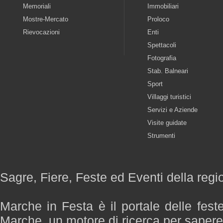
Memoriali
Immobiliari
Mostre-Mercato
Proloco
Rievocazioni
Enti
Spettacoli
Fotografia
Stab. Balneari
Sport
Villaggi turistici
Servizi e Aziende
Visite guidate
Strumenti
Sagre, Fiere, Feste ed Eventi della reg
Marche in Festa è il portale delle fest
Marche, un motore di ricerca per saper