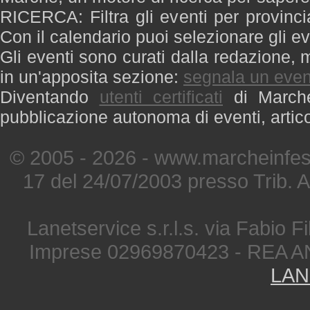
RICERCA: Filtra gli eventi per provinci
Con il calendario puoi selezionare gli ev
Gli eventi sono curati dalla redazione, m
in un'apposita sezione:
segnala un even
Diventando
utenti certificati
di Marche 
pubblicazione autonoma di eventi, artic
© 2005 - 2026 - www.marcheinfest
17 del 24/07/2003 presso Trib. 
Lanetservice s.r.l.s. via Fabio Fi
Imprese 02969870423 - REA A
LAN