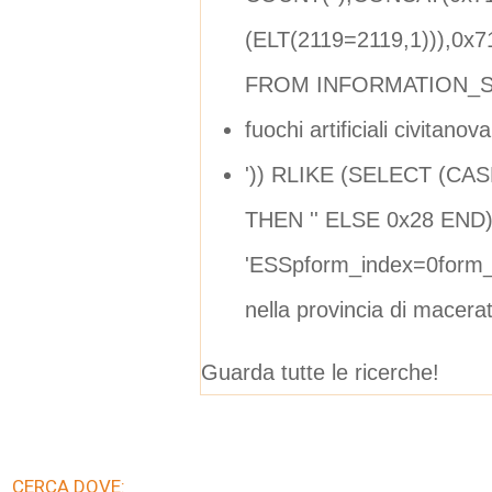
(ELT(2119=2119,1))),0
FROM INFORMATION_
fuochi artificiali civitano
')) RLIKE (SELECT (CA
THEN '' ELSE 0x28 END)
'ESSpform_index=0form_
nella provincia di macera
Guarda tutte le ricerche!
CERCA DOVE: