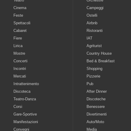
Teatro
Orchestre
Cinema
Campeggi
Feste
Ostelli
Spettacoli
Airbnb
Cabaret
Ristoranti
Fiere
IAT
Lirica
Agriturist
Mostre
Country House
Concerti
Bed & Breakfast
Incontri
Shopping
Mercati
Pizzerie
Intrattenimento
Pub
Discoteca
After Dinner
Teatro-Danza
Discoteche
Corsi
Benessere
Gare-Sportive
Divertimenti
Manifestazioni
Auto/Moto
Convegni
Media