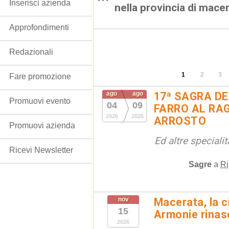
Inserisci azienda
nella provincia di mace
Approfondimenti
Redazionali
1
2
3
Fare promozione
ago
ago
17ª SAGRA DE
Promuovi evento
04
09
FARRO AL RAG
2026
2026
ARROSTO
Promuovi azienda
Ed altre special
Ricevi Newsletter
Sagre
a
Ri
nov
Macerata, la ci
15
Armonie rinas
2026