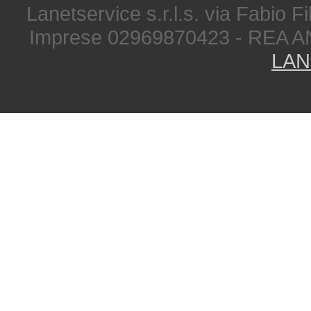
Lanetservice s.r.l.s. via Fabio Fi
Imprese 02969870423 - REA A
LAN