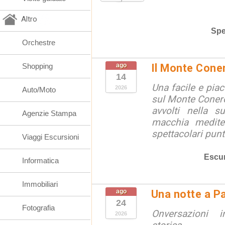
Altro
Spe
Orchestre
Shopping
ago
Il Monte Cone
14
Una facile e pia
2026
Auto/Moto
sul Monte Conero,
avvolti nella s
Agenzie Stampa
macchia medite
spettacolari punt
Viaggi Escursioni
Escur
Informatica
Immobiliari
ago
Una notte a Pa
24
Fotografia
Onversazioni i
2026