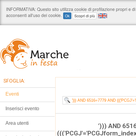
SFOGLIA:
Eventi
Inserisci evento
Area utenti
'))) AND 65
((('PCGJ'='PCGJform_inde