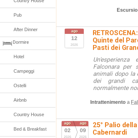
Country House
Escursio
Pub
After Dinner
ago
RETROSCENA: V
12
Quinte del Pa
Dormire
2026
Pasti dei Gran
Hotel
Un'esperienza
Falconara per s
Campeggi
animali dopo la c
dei grandi ca
Ostelli
normalmente non 
Airbnb
Intrattenimento
a
Fal
Country House
ago
ago
25° Palio della
Bed & Breakfast
02
09
Cabernardi
2026
2026