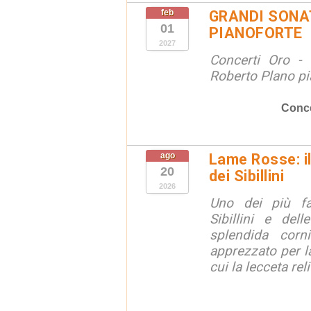
feb
GRANDI SONAT
01
PIANOFORTE
2027
Concerti Oro - 
Roberto Plano pi
Conce
ago
Lame Rosse: i
20
dei Sibillini
2026
Uno dei più fa
Sibillini e del
splendida corn
apprezzato per la
cui la lecceta relit