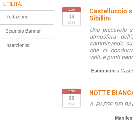
UTILITÀ:
ago
Castelluccio so
13
Redazione
Sibillini
2026
Una piacevole s
Scambio Banner
atmosfera dell’
camminando su s
Inserzionisti
che ci condurra
valli, e punti pano
Escursioni
a
Caste
ago
NOTTE BIANC
06
IL PAESE DEI B
2026
Manifes