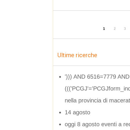
1
2
3
Ultime ricerche
'))) AND 6516=7779 AND
((('PCGJ'='PCGJform_in
nella provincia di macera
14 agosto
oggi 8 agosto eventi a re