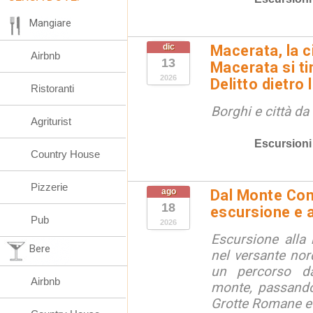
Mangiare
dic
Macerata, la ci
Airbnb
13
Macerata si tin
2026
Delitto dietro 
Ristoranti
Borghi e città da
Agriturist
Escursioni
Country House
Pizzerie
ago
Dal Monte Cone
18
escursione e a
Pub
2026
Escursione alla
Bere
nel versante no
un percorso d
Airbnb
monte, passando
Grotte Romane e i