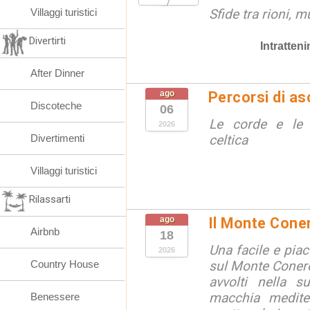
Villaggi turistici
Sfide tra rioni, m
Divertirti
Intratten
After Dinner
ago
Percorsi di as
Discoteche
06
Le corde e le 
2026
Divertimenti
celtica
Villaggi turistici
Rilassarti
ago
Il Monte Cone
Airbnb
18
Una facile e pia
2026
Country House
sul Monte Conero,
avvolti nella s
macchia medite
Benessere