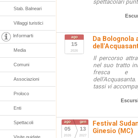
spettacolari punt
Stab. Balneari
Escur
Villaggi turistici
Informarti
ago
Da Bolognola a
15
dell'Acquasan
Media
2026
Il percorso attra
nel suo tratto in
Comuni
fresca e lu
dell'Acquasanta.
Associazioni
tassi vi accompag
Proloco
Escurs
Enti
ago
gen
Festival Suda
Spettacoli
05
13
Ginesio (MC)
2026
2027
Visite guidate