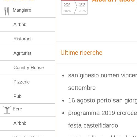
22
22
Mangiare
2024
2025
Airbnb
Ristoranti
Ultime ricerche
Agriturist
Country House
san ginesio numeri vincen
Pizzerie
settembre
Pub
16 agosto porto san giorg
Bere
programma 2019 crcrocett
Airbnb
festa castelfidardo