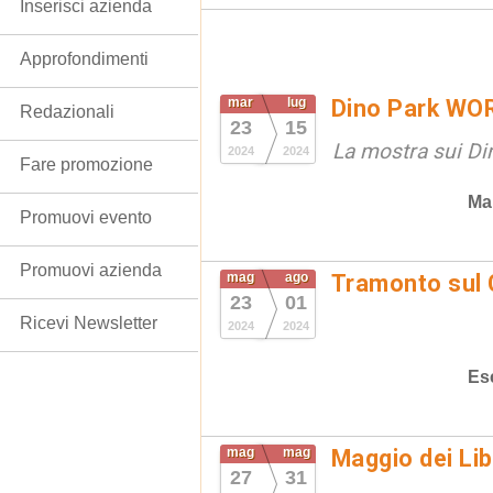
Inserisci azienda
Approfondimenti
mar
lug
Dino Park WO
Redazionali
23
15
La mostra sui Din
2024
2024
Fare promozione
Ma
Promuovi evento
Promuovi azienda
mag
ago
Tramonto sul
23
01
Ricevi Newsletter
2024
2024
Es
mag
mag
Maggio dei Lib
27
31