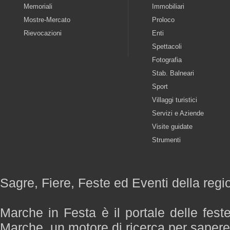
Memoriali
Immobiliari
Mostre-Mercato
Proloco
Rievocazioni
Enti
Spettacoli
Fotografia
Stab. Balneari
Sport
Villaggi turistici
Servizi e Aziende
Visite guidate
Strumenti
Sagre, Fiere, Feste ed Eventi della reg
Marche in Festa è il portale delle fest
Marche, un motore di ricerca per saper