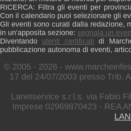
RICERCA: Filtra gli eventi per provinci
Con il calendario puoi selezionare gli ev
Gli eventi sono curati dalla redazione, m
in un'apposita sezione:
segnala un even
Diventando
utenti certificati
di Marche 
pubblicazione autonoma di eventi, artic
© 2005 - 2026 - www.marcheinfest
17 del 24/07/2003 presso Trib. 
Lanetservice s.r.l.s. via Fabio Fi
Imprese 02969870423 - REA A
LAN