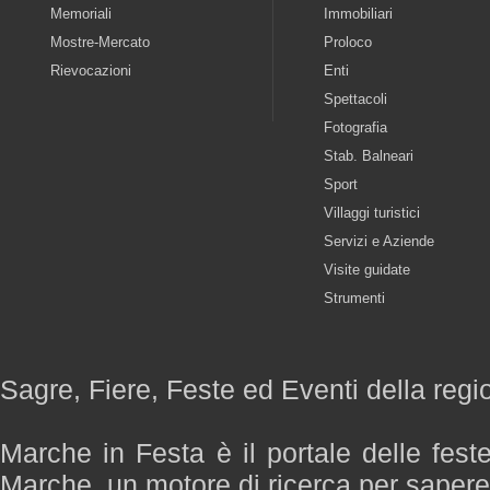
Memoriali
Immobiliari
Mostre-Mercato
Proloco
Rievocazioni
Enti
Spettacoli
Fotografia
Stab. Balneari
Sport
Villaggi turistici
Servizi e Aziende
Visite guidate
Strumenti
Sagre, Fiere, Feste ed Eventi della reg
Marche in Festa è il portale delle fest
Marche, un motore di ricerca per saper