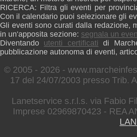
RICERCA: Filtra gli eventi per provinci
Con il calendario puoi selezionare gli ev
Gli eventi sono curati dalla redazione, m
in un'apposita sezione:
segnala un even
Diventando
utenti certificati
di Marche 
pubblicazione autonoma di eventi, artic
© 2005 - 2026 - www.marcheinfest
17 del 24/07/2003 presso Trib. 
Lanetservice s.r.l.s. via Fabio Fi
Imprese 02969870423 - REA A
LAN