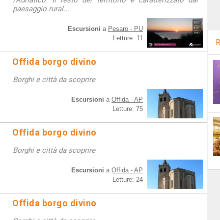
l’Adriatico. Il resto del territorio è caratterizzato dal
paesaggio rural...
Escursioni
a
Pesaro - PU
Letture: 11
R
Offida borgo divino
Borghi e città da scoprire
Escursioni
a
Offida - AP
Letture: 75
Offida borgo divino
Borghi e città da scoprire
Escursioni
a
Offida - AP
Letture: 24
Offida borgo divino