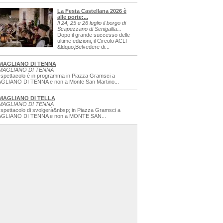
La Festa Castellana 2026 è
alle porte:...
Il 24, 25 e 26 luglio il borgo di
Scapezzano di Senigallia...
Dopo il grande successo delle
ultime edizioni, il Circolo ACLI
&ldquo;Belvedere di...
MAGLIANO DI TENNA
MAGLIANO DI TENNA
 spettacolo è in programma in Piazza Gramsci a
GLIANO DI TENNA e non a Monte San Martino...
MAGLIANO DI TELLA
MAGLIANO DI TENNA
 spettacolo di svolgerà&nbsp; in Piazza Gramsci a
GLIANO DI TENNA e non a MONTE SAN...