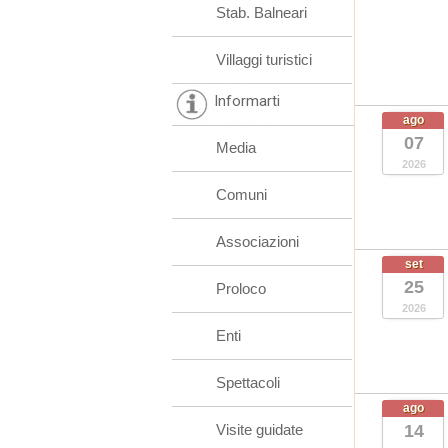
Stab. Balneari
Villaggi turistici
Informarti
ago
07
Media
2026
Comuni
Associazioni
set
25
Proloco
2026
Enti
Spettacoli
ago
Visite guidate
14