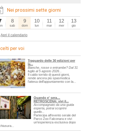
Nei prossimi sette giorni
7
8
9
10
11
12
13
en
sab
dom
lun
mar
mer
gio
Apri il calendario
celti per voi
Traguardo delle 30 edizioni per
la...
Bianche, rosse o entrambe? Dal 31
luglio al 5 agosto 2026...
Il caldo torrido di questi giorni,
rende ancora più spasmodica
l'attesa dell'appuntamento con la...
Quando e' sera…
RETROSCENA: vivi il...
Accompagnato da una guida
esperta, potrai scoprire
quello...
Partecipa all'evento serale del
Parco Zoo Falconara e vivi
un'esperienza esclusiva dopo
chiusura...