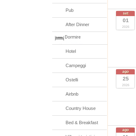
Pub
set
01
After Dinner
2026
Dormire
Hotel
Campeggi
ago
25
Ostelli
2026
Airbnb
Country House
Bed & Breakfast
ago