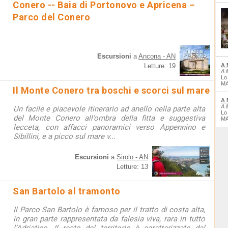
Conero -- Baia di Portonovo e Apricena –
Parco del Conero
Escursioni
a
Ancona - AN
Letture: 19
A 
A 
Lo
MA
Il Monte Conero tra boschi e scorci sul mare
A 
A 
Un facile e piacevole itinerario ad anello nella parte alta
Lo
del Monte Conero all’ombra della fitta e suggestiva
MA
lecceta, con affacci panoramici verso Appennino e
Sibillini, e a picco sul mare v...
Escursioni
a
Sirolo - AN
Letture: 13
San Bartolo al tramonto
Il Parco San Bartolo è famoso per il tratto di costa alta,
in gran parte rappresentata da falesia viva, rara in tutto