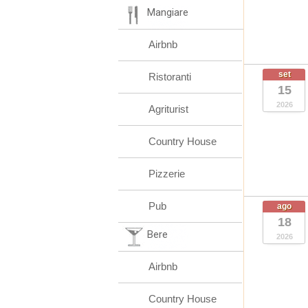
Mangiare
Airbnb
set
Ristoranti
15
2026
Agriturist
Country House
Pizzerie
Pub
ago
18
Bere
2026
Airbnb
Country House