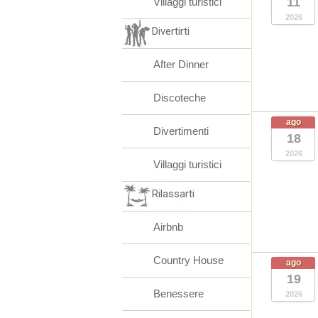
11
Villaggi turistici
2026
Divertirti
After Dinner
Discoteche
ago
Divertimenti
18
2026
Villaggi turistici
Rilassarti
Airbnb
Country House
ago
19
Benessere
2026