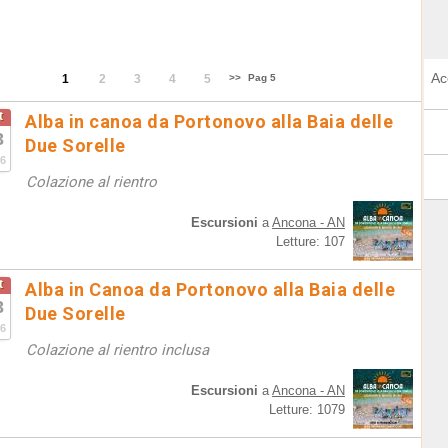
Ac
1
2
3
4
5
>>
Pag 5
t
Alba in canoa da Portonovo alla Baia delle
3
Due Sorelle
6
Colazione al rientro
Escursioni
a
Ancona - AN
Letture: 107
t
Alba in Canoa da Portonovo alla Baia delle
3
Due Sorelle
6
Colazione al rientro inclusa
Escursioni
a
Ancona - AN
Letture: 1079