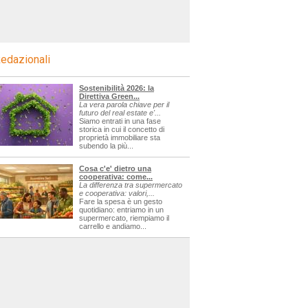
edazionali
Sostenibilità 2026: la
Direttiva Green...
La vera parola chiave per il
futuro del real estate e'...
Siamo entrati in una fase
storica in cui il concetto di
proprietà immobiliare sta
subendo la più...
Cosa c'e' dietro una
cooperativa: come...
La differenza tra supermercato
e cooperativa: valori,...
Fare la spesa è un gesto
quotidiano: entriamo in un
supermercato, riempiamo il
carrello e andiamo...