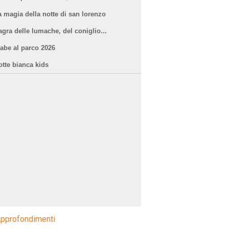
a magia della notte di san lorenzo
agra delle lumache, del coniglio...
iabe al parco 2026
otte bianca kids
pprofondimenti