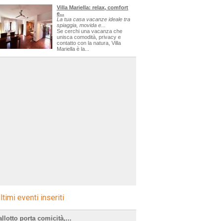
Villa Mariella: relax, comfort
e...
La tua casa vacanze ideale tra
spiaggia, movida e...
Se cerchi una vacanza che
unisca comodità, privacy e
contatto con la natura, Villa
Mariella è la...
ltimi eventi inseriti
llotto porta comicità,...