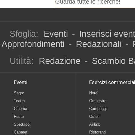
Guarda tutte le ricerche!
Sfoglia:
Eventi
-
Inserisci even
Approfondimenti
-
Redazionali
-
Utilità:
Redazione
-
Scambio B
Eventi
Esercizi commercial
Sagre
Hotel
Teatro
Orchestre
Cinema
Campeggi
Feste
Ostelli
Spettacoli
Airbnb
Cabaret
Ristoranti