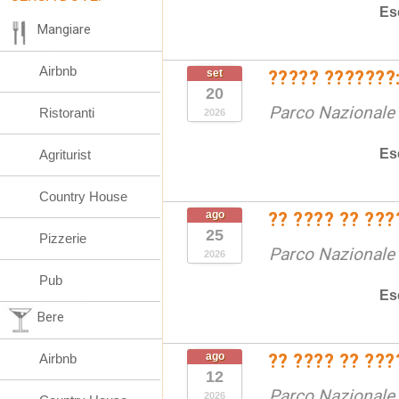
Es
Mangiare
Airbnb
set
????? ???????:
20
Parco Nazionale d
Ristoranti
2026
Es
Agriturist
Country House
ago
?? ???? ?? ???
25
Pizzerie
Parco Nazionale d
2026
Pub
Es
Bere
ago
?? ???? ?? ???
Airbnb
12
Parco Nazionale d
2026