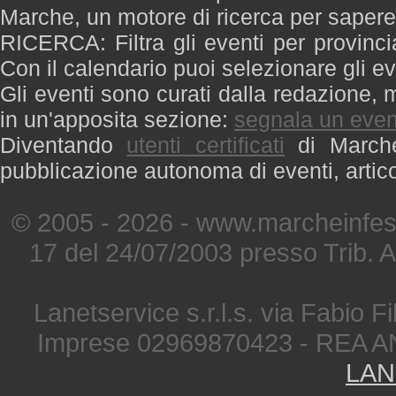
Marche, un motore di ricerca per saper
RICERCA: Filtra gli eventi per provinci
Con il calendario puoi selezionare gli ev
Gli eventi sono curati dalla redazione, m
in un'apposita sezione:
segnala un even
Diventando
utenti certificati
di Marche 
pubblicazione autonoma di eventi, artic
© 2005 - 2026 - www.marcheinfest
17 del 24/07/2003 presso Trib. 
Lanetservice s.r.l.s. via Fabio Fi
Imprese 02969870423 - REA A
LAN