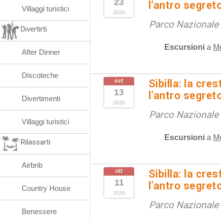
23
l’antro segret
Villaggi turistici
2026
Parco Nazionale d
Divertirti
Escursioni
a
M
After Dinner
Discoteche
set
Sibilla: la cre
13
l’antro segret
Divertimenti
2026
Parco Nazionale d
Villaggi turistici
Escursioni
a
M
Rilassarti
Airbnb
ott
Sibilla: la cre
11
l’antro segret
Country House
2026
Parco Nazionale d
Benessere