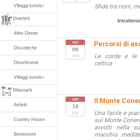
Villaggi turistici
Sfide tra rioni, m
Divertirti
Intratten
After Dinner
ago
Percorsi di as
Discoteche
06
Le corde e le 
2026
Divertimenti
celtica
Villaggi turistici
Rilassarti
ago
Il Monte Cone
Airbnb
18
Una facile e pia
2026
Country House
sul Monte Conero,
avvolti nella s
macchia medite
Benessere