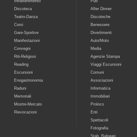
Intrattenimento
Pub
Discoteca
After Dinner
Teatro-Danza
Discoteche
Corsi
Benessere
Gare-Sportive
Divertimenti
Manifestazioni
Auto/Moto
Convegni
Media
Riti-Religiosi
Agenzie Stampa
Reading
Viaggi Escursioni
Escursioni
Comuni
Enogastronomia
Associazioni
Raduni
Informatica
Memoriali
Immobiliari
Mostre-Mercato
Proloco
Rievocazioni
Enti
Spettacoli
Fotografia
Stab. Balneari