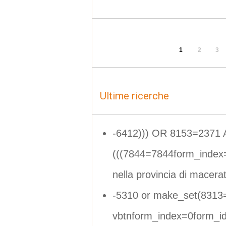
1
2
3
Ultime ricerche
-6412))) OR 8153=2371
(((7844=7844form_index
nella provincia di macera
-5310 or make_set(8313
vbtnform_index=0form_i