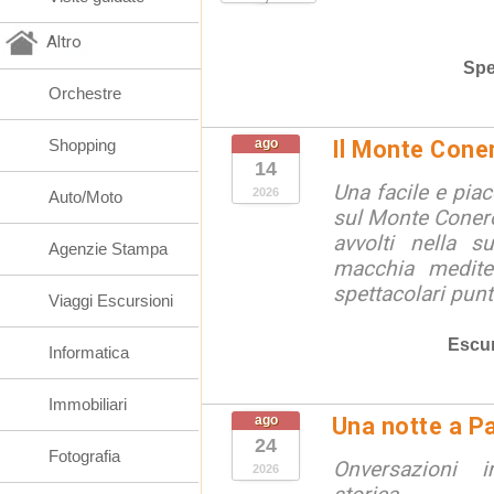
Altro
Spe
Orchestre
Shopping
ago
Il Monte Cone
14
Una facile e pia
2026
Auto/Moto
sul Monte Conero,
avvolti nella s
Agenzie Stampa
macchia medite
spettacolari punt
Viaggi Escursioni
Escur
Informatica
Immobiliari
ago
Una notte a Pa
24
Fotografia
Onversazioni i
2026