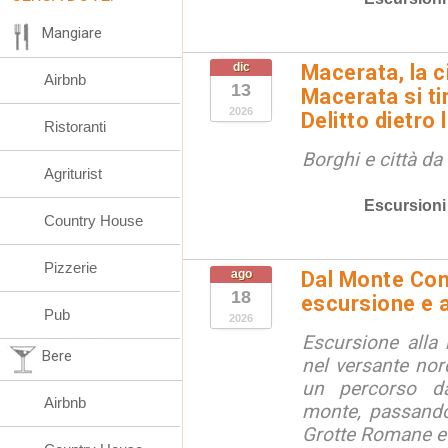
Mangiare
dic
Macerata, la ci
Airbnb
13
Macerata si tin
2026
Delitto dietro 
Ristoranti
Borghi e città da
Agriturist
Escursioni
Country House
Pizzerie
ago
Dal Monte Cone
18
escursione e a
Pub
2026
Escursione alla
Bere
nel versante no
un percorso d
Airbnb
monte, passando
Grotte Romane e i