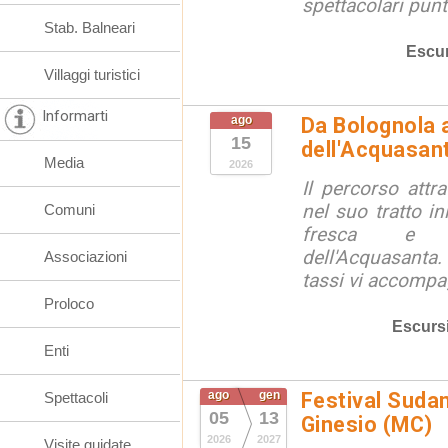
spettacolari punt
Stab. Balneari
Escur
Villaggi turistici
Informarti
ago
Da Bolognola a
15
dell'Acquasan
Media
2026
Il percorso attra
nel suo tratto in
Comuni
fresca e lu
dell'Acquasanta.
Associazioni
tassi vi accompag
Proloco
Escurs
Enti
ago
gen
Festival Suda
Spettacoli
05
13
Ginesio (MC)
2026
2027
Visite guidate