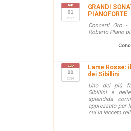
feb
GRANDI SONAT
01
PIANOFORTE
2027
Concerti Oro - 
Roberto Plano pi
Conce
ago
Lame Rosse: i
20
dei Sibillini
2026
Uno dei più fa
Sibillini e del
splendida corn
apprezzato per la
cui la lecceta relit