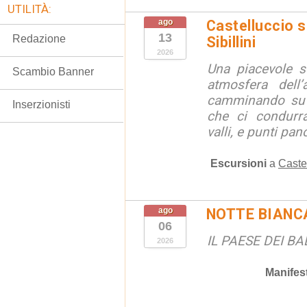
UTILITÀ:
ago
Castelluccio so
13
Redazione
Sibillini
2026
Una piacevole s
Scambio Banner
atmosfera dell’
camminando su s
Inserzionisti
che ci condurra
valli, e punti pano
Escursioni
a
Caste
ago
NOTTE BIANC
06
IL PAESE DEI B
2026
Manifes