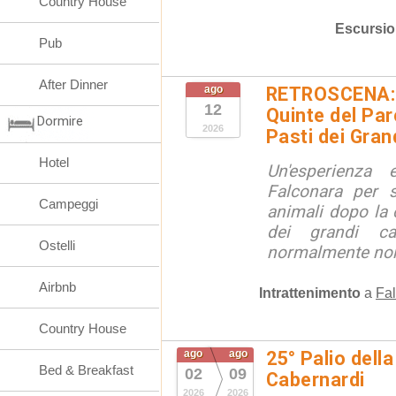
Country House
Escursio
Pub
After Dinner
ago
RETROSCENA: V
12
Quinte del Pa
Dormire
2026
Pasti dei Gran
Hotel
Un'esperienza
Falconara per s
Campeggi
animali dopo la c
dei grandi ca
Ostelli
normalmente non 
Airbnb
Intrattenimento
a
Fal
Country House
ago
ago
25° Palio della
Bed & Breakfast
02
09
Cabernardi
2026
2026