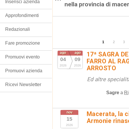
Inserisci azienda
nella provincia di mace
Approfondimenti
Redazionali
1
2
3
Fare promozione
ago
ago
17ª SAGRA DE
Promuovi evento
04
09
FARRO AL RAG
2026
2026
ARROSTO
Promuovi azienda
Ed altre special
Ricevi Newsletter
Sagre
a
Ri
nov
Macerata, la ci
15
Armonie rinas
2026