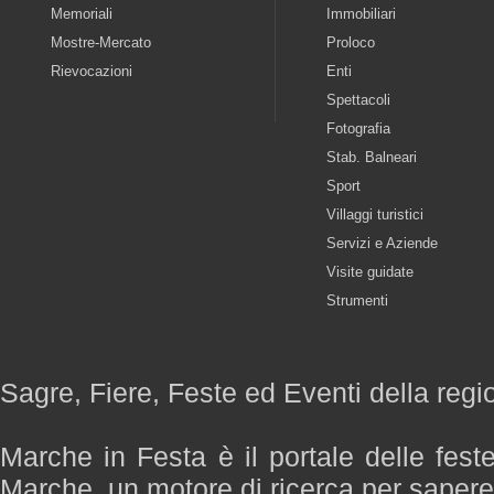
Memoriali
Immobiliari
Mostre-Mercato
Proloco
Rievocazioni
Enti
Spettacoli
Fotografia
Stab. Balneari
Sport
Villaggi turistici
Servizi e Aziende
Visite guidate
Strumenti
Sagre, Fiere, Feste ed Eventi della reg
Marche in Festa è il portale delle fest
Marche, un motore di ricerca per saper