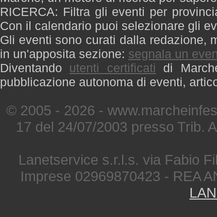
RICERCA: Filtra gli eventi per provinci
Con il calendario puoi selezionare gli ev
Gli eventi sono curati dalla redazione, m
in un'apposita sezione:
segnala un even
Diventando
utenti certificati
di Marche 
pubblicazione autonoma di eventi, artic
© 2005 - 2026 - www.marcheinfest
17 del 24/07/2003 presso Trib. 
Lanetservice s.r.l.s. via Fabio Fi
Imprese 02969870423 - REA A
LAN