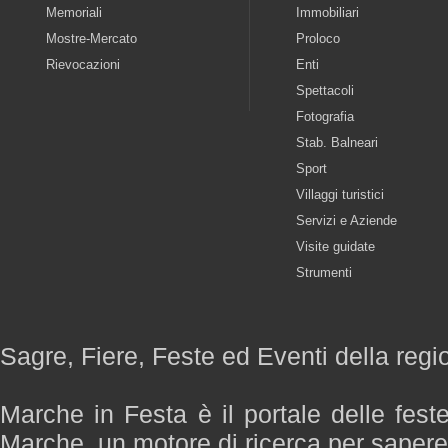
Memoriali
Immobiliari
Mostre-Mercato
Proloco
Rievocazioni
Enti
Spettacoli
Fotografia
Stab. Balneari
Sport
Villaggi turistici
Servizi e Aziende
Visite guidate
Strumenti
Sagre, Fiere, Feste ed Eventi della reg
Marche in Festa è il portale delle fest
Marche, un motore di ricerca per saper