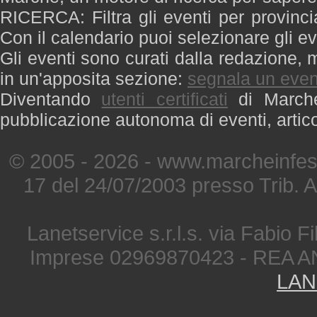
RICERCA: Filtra gli eventi per provinci
Con il calendario puoi selezionare gli ev
Gli eventi sono curati dalla redazione, m
in un'apposita sezione:
segnala un even
Diventando
utenti certificati
di Marche 
pubblicazione autonoma di eventi, artic
© 2005 - 2026 - www.marcheinfest
17 del 24/07/2003 presso Trib. 
Lanetservice s.r.l.s. via Fabio Fi
Imprese 02969870423 - REA A
LAN