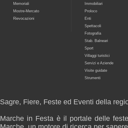
Memoriali
Immobiliari
Mostre-Mercato
Proloco
Rievocazioni
Enti
Spettacoli
Fotografia
Stab. Balneari
Sport
Villaggi turistici
Servizi e Aziende
Visite guidate
Strumenti
Sagre, Fiere, Feste ed Eventi della reg
Marche in Festa è il portale delle fest
Marche, un motore di ricerca per saper