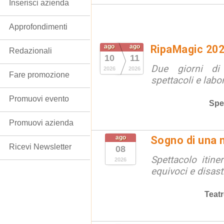
Inserisci azienda
Approfondimenti
ago
ago
RipaMagic 20
Redazionali
10
11
Due giorni di 
2026
2026
Fare promozione
spettacoli e labor
Promuovi evento
Spe
Promuovi azienda
ago
Sogno di una 
Ricevi Newsletter
08
Spettacolo itine
2026
equivoci e disast
Teat