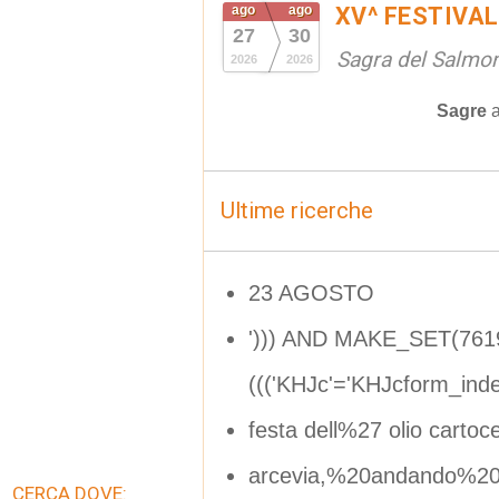
ago
ago
XV^ FESTIVA
27
30
Sagra del Salmon
2026
2026
Sagre
Ultime ricerche
23 AGOSTO
'))) AND MAKE_SET(761
((('KHJc'='KHJcform_in
festa dell%27 olio carto
arcevia,%20andando%20
CERCA DOVE: