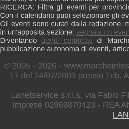
RICERCA: Filtra gli eventi per provinci
Con il calendario puoi selezionare gli ev
Gli eventi sono curati dalla redazione, m
in un'apposita sezione:
segnala un even
Diventando
utenti certificati
di Marche 
pubblicazione autonoma di eventi, artic
© 2005 - 2026 - www.marcheinfest
17 del 24/07/2003 presso Trib. 
Lanetservice s.r.l.s. via Fabio Fi
Imprese 02969870423 - REA A
LAN