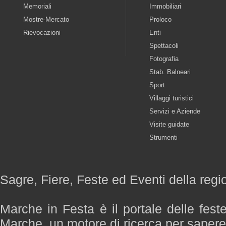
Memoriali
Immobiliari
Mostre-Mercato
Proloco
Rievocazioni
Enti
Spettacoli
Fotografia
Stab. Balneari
Sport
Villaggi turistici
Servizi e Aziende
Visite guidate
Strumenti
Sagre, Fiere, Feste ed Eventi della reg
Marche in Festa è il portale delle fest
Marche, un motore di ricerca per saper